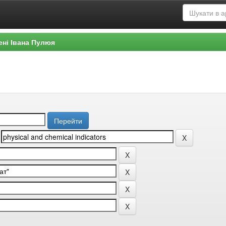
ені Івана Пулюя