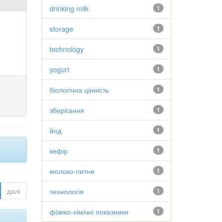
drinking milk
1
storage
1
technology
1
yogurt
1
біологічна цінність
1
зберігання
1
йод
1
кефір
1
молоко-питне
1
далі
технологія
1
фізико-хімічні показники
1