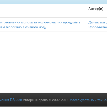
Автор(и)
виготовлення молока та молочнокислих продуктів з
Далєвська,
ям біологічно активного йоду
Ярославівн
ечення DSpace
Авторські права © 2002-2013
Массачусетський технол