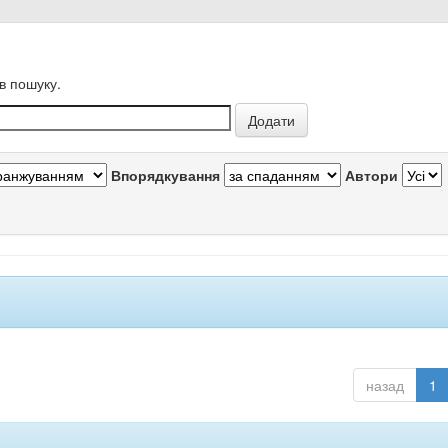
в пошуку.
Впорядкування
Автори
назад
1