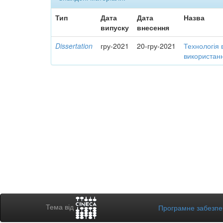
Тип
Дата
Дата
Назва
випуску
внесення
Dissertation
гру-2021
20-гру-2021
Технологія 
використанн
Тема від
Програмне забезп