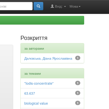
Вхід:
Мова
Розкриття
за авторами
Далєвська, Діана Ярославівна
1
за темами
"Iodis-concentrate"
1
63.637
1
biological value
1