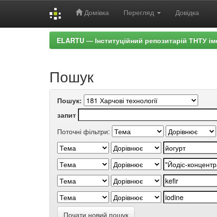
Домівка
Перегляд
Довідка
Skip
ELARTU — Інституційний репозитарій ТНТУ ім
navigation
Пошук
Пошук:
запит
Поточні фільтри:
Почати новий пошук