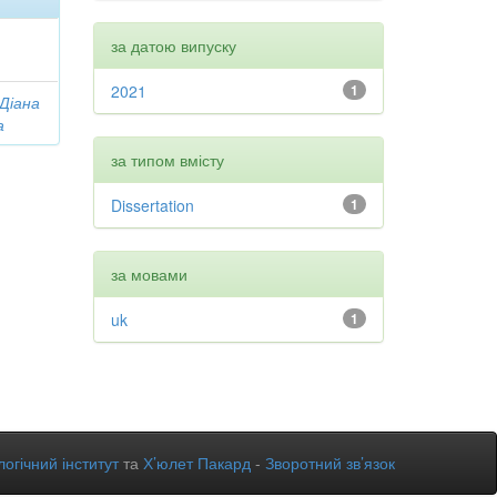
за датою випуску
2021
1
 Діана
а
за типом вмісту
Dissertation
1
за мовами
uk
1
огічний інститут
та
Х’юлет Пакард
-
Зворотний зв’язок