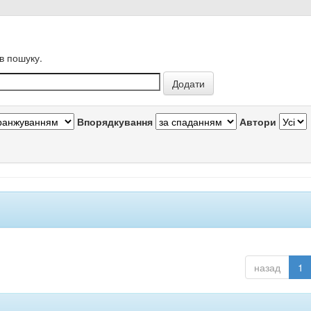
в пошуку.
Впорядкування
Автори
назад
1