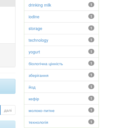
drinking milk
1
iodine
1
storage
1
technology
1
yogurt
1
біологічна цінність
1
зберігання
1
йод
1
кефір
1
далі
молоко-питне
1
технологія
1