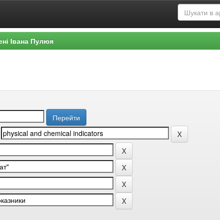
ені Івана Пулюя