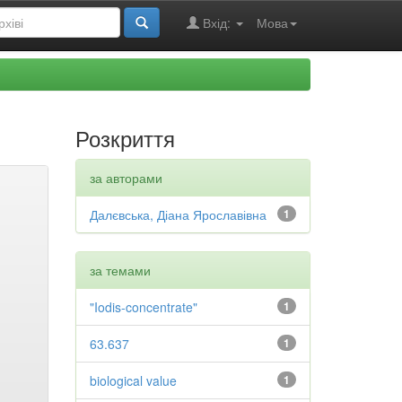
Вхід:
Мова
Розкриття
за авторами
Далєвська, Діана Ярославівна
1
за темами
"Iodis-concentrate"
1
63.637
1
biological value
1