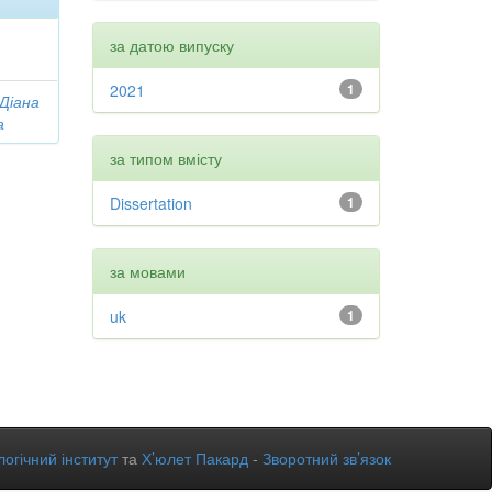
за датою випуску
2021
1
 Діана
а
за типом вмісту
Dissertation
1
за мовами
uk
1
огічний інститут
та
Х’юлет Пакард
-
Зворотний зв’язок