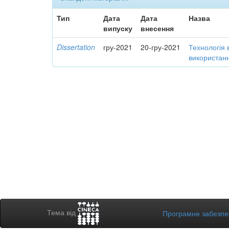
Тип
Дата
Дата
Назва
випуску
внесення
Dissertation
гру-2021
20-гру-2021
Технологія 
використанн
Тема від
Програмне забезп