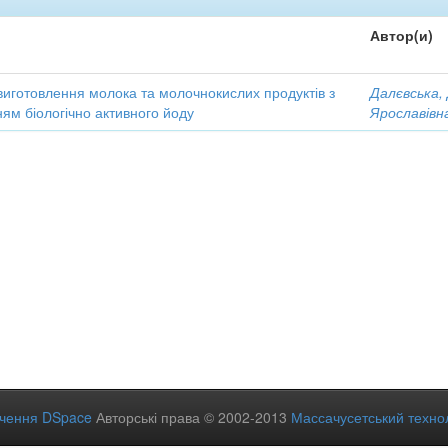
Автор(и)
виготовлення молока та молочнокислих продуктів з
Далєвська,
ям біологічно активного йоду
Ярославівн
ечення DSpace
Авторські права © 2002-2013
Массачусетський технол