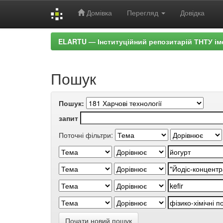
Домівка
Перегляд
Довідка
Skip
ELARTU — Інституційний репозитарій ТНТУ ім
navigation
Пошук
Пошук:
запит
Поточні фільтри:
Почати новий пошук