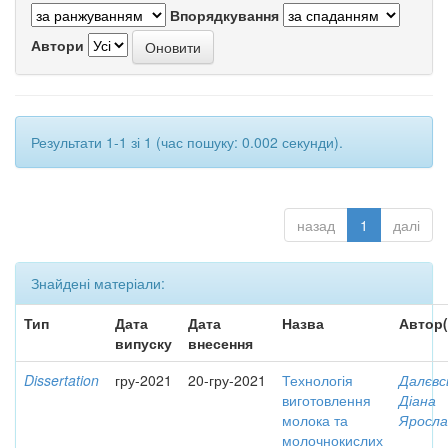
Впорядкування
Автори
Результати 1-1 зі 1 (час пошуку: 0.002 секунди).
назад
1
далі
Знайдені матеріали:
Тип
Дата
Дата
Назва
Автор(
випуску
внесення
Dissertation
гру-2021
20-гру-2021
Технологія
Далєвс
виготовлення
Діана
молока та
Яросла
молочнокислих