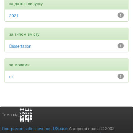
за датою випуску
2021
1
за типом вмісту
Dissertation
1
за мовами
uk
1
Тема від
Програмне забезпечення DSpace
Авторські права © 2002-