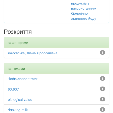
продуктів з
використанням
біологічно
активного йоду
Розкриття
за авторами
Далєвська, Діана Ярославівна
1
за темами
"Iodis-concentrate"
1
63.637
1
biological value
1
drinking milk
1