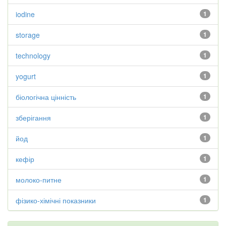
iodine
1
storage
1
technology
1
yogurt
1
біологічна цінність
1
зберігання
1
йод
1
кефір
1
молоко-питне
1
фізико-хімічні показники
1