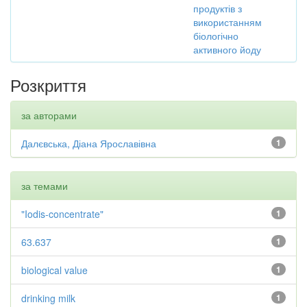
продуктів з
використанням
біологічно
активного йоду
Розкриття
за авторами
Далєвська, Діана Ярославівна
1
за темами
"Iodis-concentrate"
1
63.637
1
biological value
1
drinking milk
1