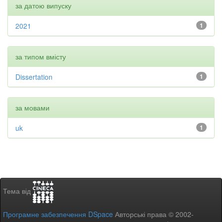
за датою випуску
2021
1
за типом вмісту
Dissertation
1
за мовами
uk
1
Тема від
Програмне забезпечення DSpace
Авторські права © 2002-