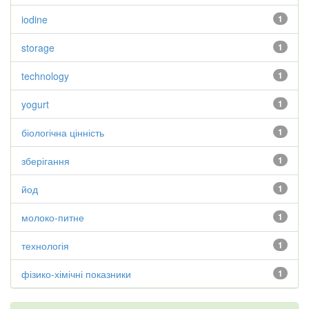
iodine
1
storage
1
technology
1
yogurt
1
біологічна цінність
1
зберігання
1
йод
1
молоко-питне
1
технологія
1
фізико-хімічні показники
1