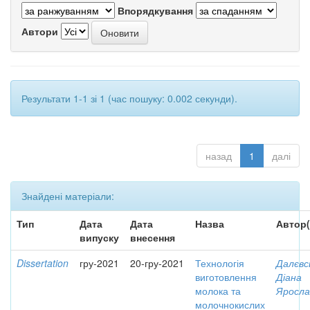
Впорядкування
Автори
Результати 1-1 зі 1 (час пошуку: 0.002 секунди).
назад
1
далі
Знайдені матеріали:
Тип
Дата
Дата
Назва
Автор(
випуску
внесення
Dissertation
гру-2021
20-гру-2021
Технологія
Далєвс
виготовлення
Діана
молока та
Яросла
молочнокислих