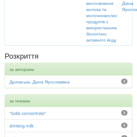
виготовлення
Діана
молока та
Яросла
молочнокислих
продуктів з
використанням
біологічно
активного йоду
Розкриття
за авторами
Далєвська, Діана Ярославівна
1
за темами
"Iodis-concentrate"
1
drinking milk
1