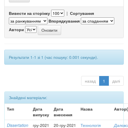
Вивести на сторінку
|
Сортування
Впорядкування
Автори
Результати 1-1 зі 1 (час пошуку: 0.001 секунди).
назад
1
далі
Знайдені матеріали:
Тип
Дата
Дата
Назва
Автор(
випуску
внесення
Dissertation
гру-2021
20-гру-2021
Технологія
Далєвс