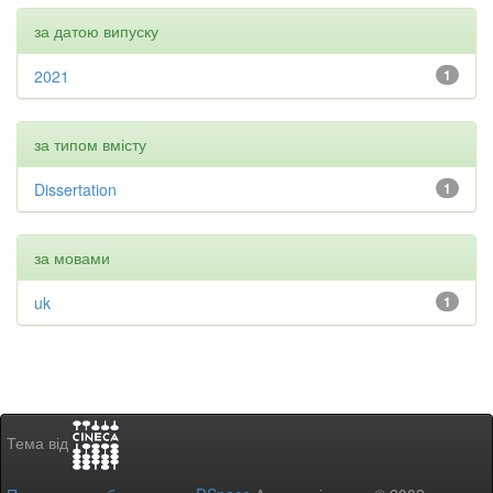
за датою випуску
2021
1
за типом вмісту
Dissertation
1
за мовами
uk
1
Тема від