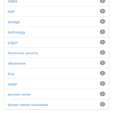
iodine
1
kefir
1
storage
1
technology
1
yogurt
1
біологічна цінність
1
зберігання
1
йод
1
кефір
1
молоко-питне
1
фізико-хімічні показники
1