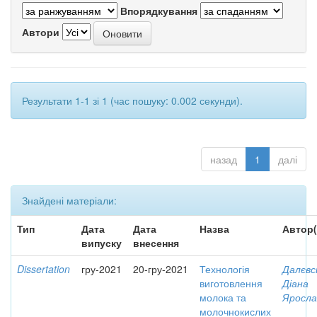
Впорядкування
Автори
Результати 1-1 зі 1 (час пошуку: 0.002 секунди).
назад
1
далі
Знайдені матеріали:
Тип
Дата
Дата
Назва
Автор(
випуску
внесення
Dissertation
гру-2021
20-гру-2021
Технологія
Далєвс
виготовлення
Діана
молока та
Яросла
молочнокислих