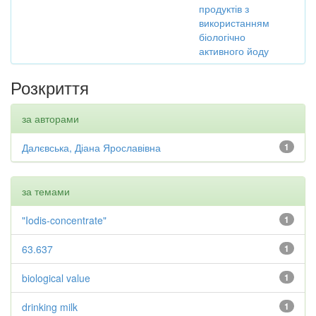
продуктів з
використанням
біологічно
активного йоду
Розкриття
за авторами
Далєвська, Діана Ярославівна
1
за темами
"Iodis-concentrate"
1
63.637
1
biological value
1
drinking milk
1