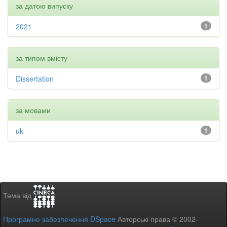
за датою випуску
2021
1
за типом вмісту
Dissertation
1
за мовами
uk
1
Тема від
Програмне забезпечення DSpace
Авторські права © 2002-