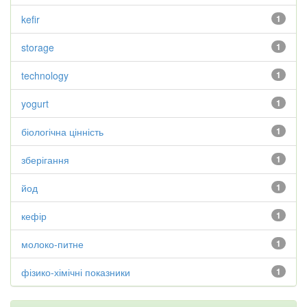
kefir
1
storage
1
technology
1
yogurt
1
біологічна цінність
1
зберігання
1
йод
1
кефір
1
молоко-питне
1
фізико-хімічні показники
1