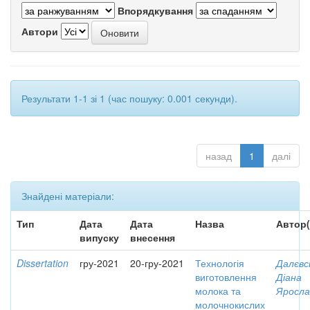
Впорядкування
Автори
Результати 1-1 зі 1 (час пошуку: 0.001 секунди).
назад
1
далі
Знайдені матеріали:
Тип
Дата
Дата
Назва
Автор(
випуску
внесення
Dissertation
гру-2021
20-гру-2021
Технологія
Далєвс
виготовлення
Діана
молока та
Яросла
молочнокислих