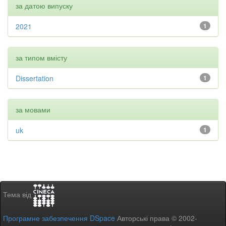
за датою випуску
2021
1
за типом вмісту
Dissertation
1
за мовами
uk
1
Тема від
Програмне забезпечення DSpace
Авторські права © 2002-