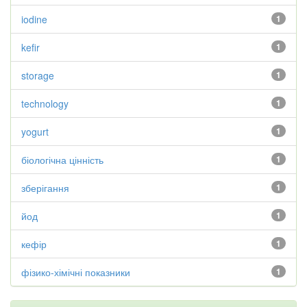
iodine
1
kefir
1
storage
1
technology
1
yogurt
1
біологічна цінність
1
зберігання
1
йод
1
кефір
1
фізико-хімічні показники
1