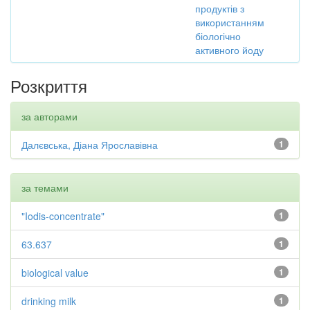
продуктів з
використанням
біологічно
активного йоду
Розкриття
за авторами
Далєвська, Діана Ярославівна
1
за темами
"Iodis-concentrate"
1
63.637
1
biological value
1
drinking milk
1