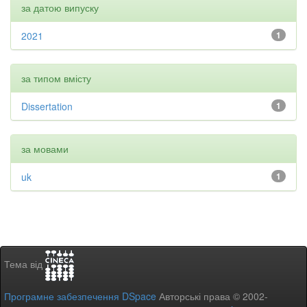
за датою випуску
2021
1
за типом вмісту
Dissertation
1
за мовами
uk
1
Тема від
Програмне забезпечення DSpace
Авторські права © 2002-