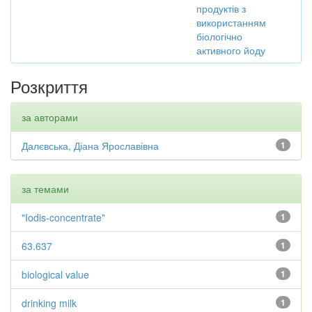
продуктів з
використанням
біологічно
активного йоду
Розкриття
за авторами
Далєвська, Діана Ярославівна
1
за темами
"Iodis-concentrate"
1
63.637
1
biological value
1
drinking milk
1