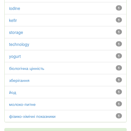
iodine
1
kefir
1
storage
1
technology
1
yogurt
1
біологічна цінність
1
зберігання
1
йод
1
молоко-питне
1
фізико-хімічні показники
1