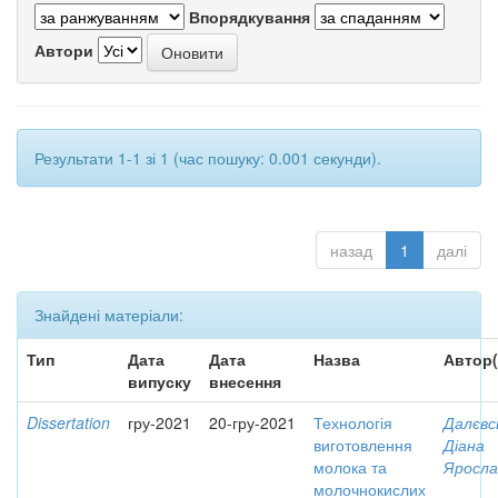
Впорядкування
Автори
Результати 1-1 зі 1 (час пошуку: 0.001 секунди).
назад
1
далі
Знайдені матеріали:
Тип
Дата
Дата
Назва
Автор(
випуску
внесення
Dissertation
гру-2021
20-гру-2021
Технологія
Далєвс
виготовлення
Діана
молока та
Яросла
молочнокислих