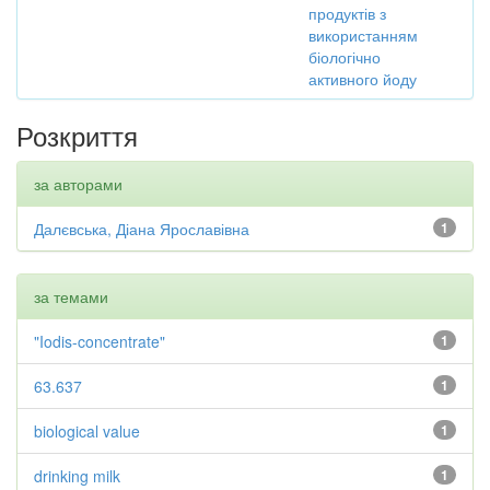
продуктів з
використанням
біологічно
активного йоду
Розкриття
за авторами
Далєвська, Діана Ярославівна
1
за темами
"Iodis-concentrate"
1
63.637
1
biological value
1
drinking milk
1