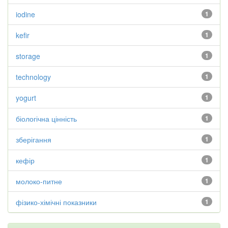
iodine
1
kefir
1
storage
1
technology
1
yogurt
1
біологічна цінність
1
зберігання
1
кефір
1
молоко-питне
1
фізико-хімічні показники
1