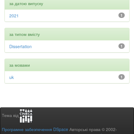
за датою випуску
2021
1
за типом вмісту
Dissertation
1
за мовами
uk
1
Тема від
Програмне забезпечення DSpace
Авторські права © 2002-