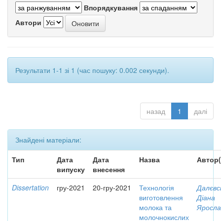
Впорядкування
Автори
Результати 1-1 зі 1 (час пошуку: 0.002 секунди).
назад
1
далі
Знайдені матеріали:
Тип
Дата
Дата
Назва
Автор(
випуску
внесення
Dissertation
гру-2021
20-гру-2021
Технологія
Далєвс
виготовлення
Діана
молока та
Яросла
молочнокислих