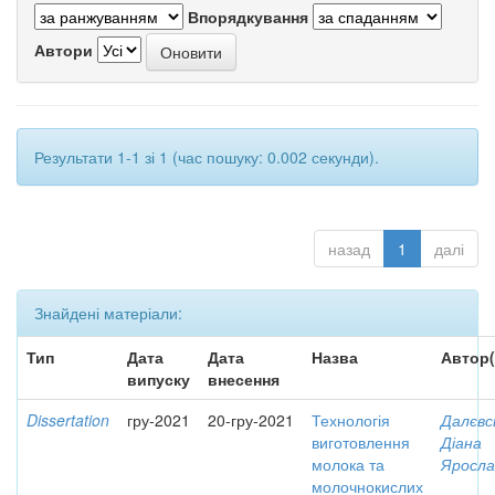
Впорядкування
Автори
Результати 1-1 зі 1 (час пошуку: 0.002 секунди).
назад
1
далі
Знайдені матеріали:
Тип
Дата
Дата
Назва
Автор(
випуску
внесення
Dissertation
гру-2021
20-гру-2021
Технологія
Далєвс
виготовлення
Діана
молока та
Яросла
молочнокислих