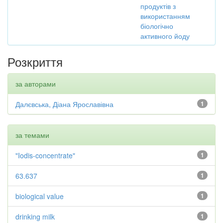
продуктів з
використанням
біологічно
активного йоду
Розкриття
за авторами
Далєвська, Діана Ярославівна
1
за темами
"Iodis-concentrate"
1
63.637
1
biological value
1
drinking milk
1