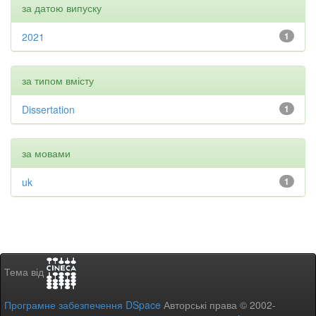
за датою випуску
2021
1
за типом вмісту
Dissertation
1
за мовами
uk
1
Тема від
Програмне забезпечення DSpace
Авторські права © 2002-