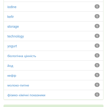
iodine
1
kefir
1
storage
1
technology
1
yogurt
1
біологічна цінність
1
йод
1
кефір
1
молоко-питне
1
фізико-хімічні показники
1