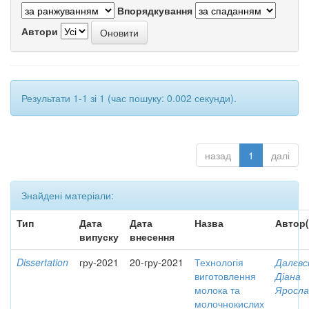
Впорядкування
Автори
Результати 1-1 зі 1 (час пошуку: 0.002 секунди).
назад
1
далі
Знайдені матеріали:
Тип
Дата
Дата
Назва
Автор(
випуску
внесення
Dissertation
гру-2021
20-гру-2021
Технологія
Далєвс
виготовлення
Діана
молока та
Яросла
молочнокислих