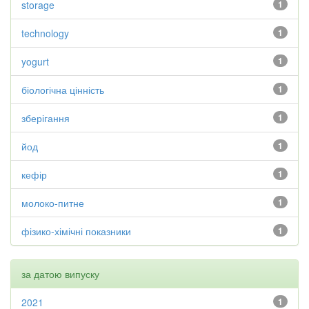
storage
1
technology
1
yogurt
1
біологічна цінність
1
зберігання
1
йод
1
кефір
1
молоко-питне
1
фізико-хімічні показники
1
за датою випуску
2021
1