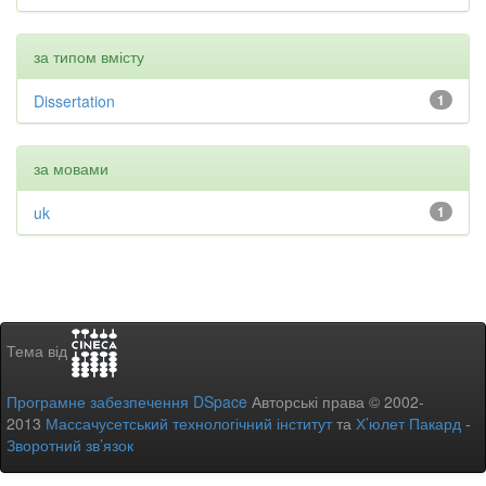
за типом вмісту
Dissertation
1
за мовами
uk
1
Тема від
Програмне забезпечення DSpace
Авторські права © 2002-
2013
Массачусетський технологічний інститут
та
Х’юлет Пакард
-
Зворотний зв’язок