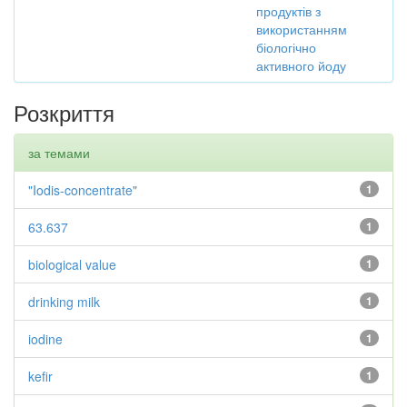
продуктів з
використанням
біологічно
активного йоду
Розкриття
за темами
"Iodis-concentrate"
1
63.637
1
biological value
1
drinking milk
1
iodine
1
kefir
1