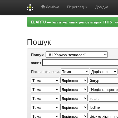
Домівка
Перегляд
Довідка
Skip
ELARTU — Інституційний репозитарій ТНТУ ім
navigation
Пошук
Пошук:
запит
Поточні фільтри: