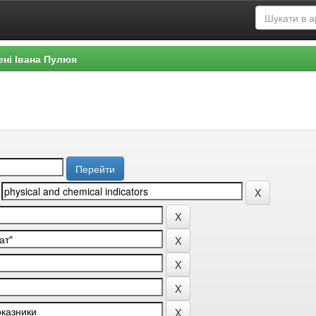
ені Івана Пулюя