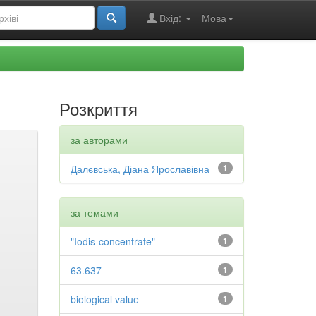
Вхід:
Мова
Розкриття
за авторами
Далєвська, Діана Ярославівна
1
за темами
"Iodis-concentrate"
1
63.637
1
biological value
1