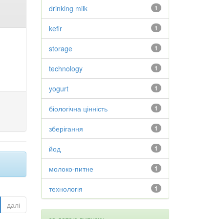
drinking milk
1
kefir
1
storage
1
technology
1
yogurt
1
біологічна цінність
1
зберігання
1
йод
1
молоко-питне
1
технологія
1
далі