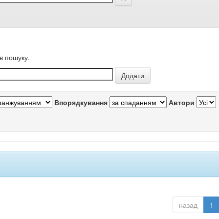
в пошуку.
Впорядкування
Автори
назад
1