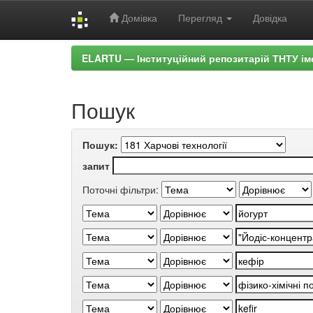
Домівка
Перегляд
Довідка
Skip
ELARTU — Інституційний репозитарій ТНТУ ім
navigation
Пошук
Пошук:
запит
Поточні фільтри: