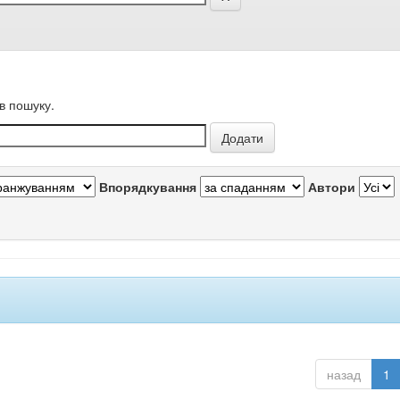
в пошуку.
Впорядкування
Автори
назад
1