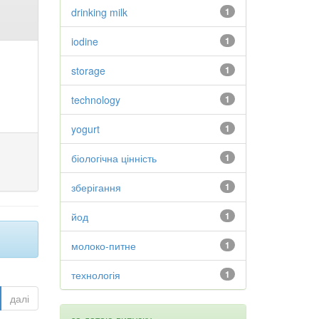
drinking milk
1
iodine
1
storage
1
technology
1
yogurt
1
біологічна цінність
1
зберігання
1
йод
1
молоко-питне
1
технологія
1
далі