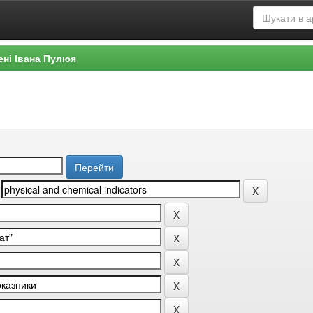
ені Івана Пулюя