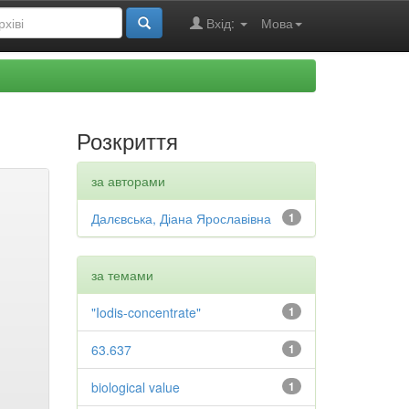
Вхід:
Мова
Розкриття
за авторами
Далєвська, Діана Ярославівна
1
за темами
"Iodis-concentrate"
1
63.637
1
biological value
1