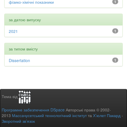
фізико-хімічні показники
1
за датою випуску
2021
1
за типом вмісту
Dissertation
1
Тема від
Програмне забезпечення DSpace
Авторські права © 2002-
2013
Массачусетський технологічний інститут
та
Х’юлет Пакард
-
Зворотний зв’язок