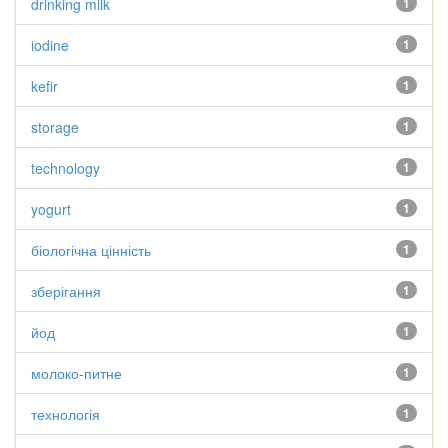
drinking milk
1
iodine
1
kefir
1
storage
1
technology
1
yogurt
1
біологічна цінність
1
зберігання
1
йод
1
молоко-питне
1
технологія
1