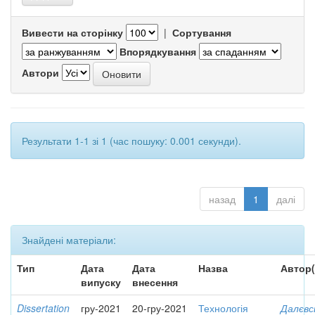
Вивести на сторінку
|
Сортування
Впорядкування
Автори
Результати 1-1 зі 1 (час пошуку: 0.001 секунди).
назад
1
далі
Знайдені матеріали:
Тип
Дата
Дата
Назва
Автор(
випуску
внесення
Dissertation
гру-2021
20-гру-2021
Технологія
Далєвс