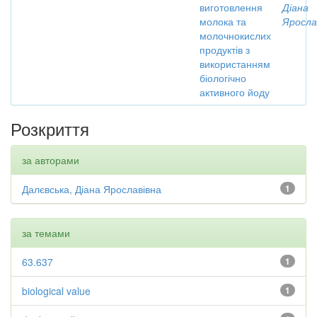
виготовлення
Діана
молока та
Яросла
молочнокислих
продуктів з
використанням
біологічно
активного йоду
Розкриття
за авторами
Далєвська, Діана Ярославівна
1
за темами
63.637
1
biological value
1