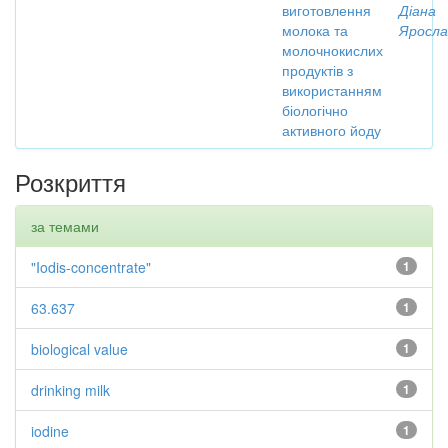
виготовлення
Діана
молока та
Яросла
молочнокислих
продуктів з
використанням
біологічно
активного йоду
Розкриття
за темами
"Iodis-concentrate"
1
63.637
1
biological value
1
drinking milk
1
iodine
1