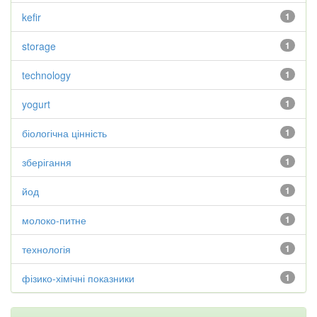
kefir
1
storage
1
technology
1
yogurt
1
біологічна цінність
1
зберігання
1
йод
1
молоко-питне
1
технологія
1
фізико-хімічні показники
1