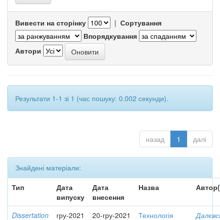
Вивести на сторінку
|
Сортування
Впорядкування
Автори
Результати 1-1 зі 1 (час пошуку: 0.002 секунди).
назад
1
далі
Знайдені матеріали:
Тип
Дата
Дата
Назва
Автор(
випуску
внесення
Dissertation
гру-2021
20-гру-2021
Технологія
Далєвс