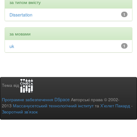
за типом вмісту
Dissertation
1
за мовами
uk
1
Тема від
Програмне забезпечення DSpace
Авторські права © 2002-
2013
Массачусетський технологічний інститут
та
Х’юлет Пакард
-
Зворотний зв’язок