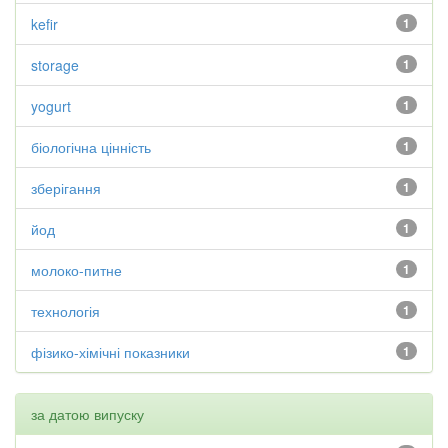
kefir
1
storage
1
yogurt
1
біологічна цінність
1
зберігання
1
йод
1
молоко-питне
1
технологія
1
фізико-хімічні показники
1
за датою випуску