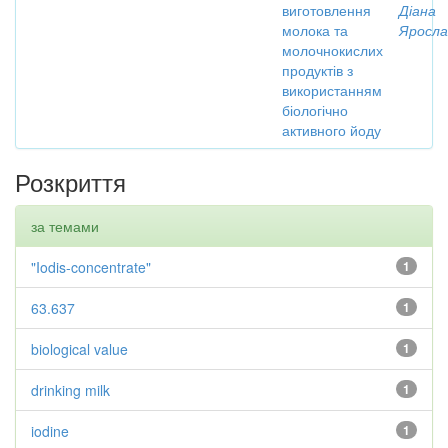
виготовлення
Діана
молока та
Яросла
молочнокислих
продуктів з
використанням
біологічно
активного йоду
Розкриття
за темами
"Iodis-concentrate"
1
63.637
1
biological value
1
drinking milk
1
iodine
1