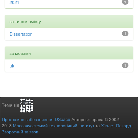
2021
1
за типом вмісту
Dissertation
1
за мовами
uk
1
Тема від
Програмне забезпечення DSpace
Авторські права © 2002-
2013
Массачусетський технологічний інститут
та
Х’юлет Пакард
-
Зворотний зв’язок