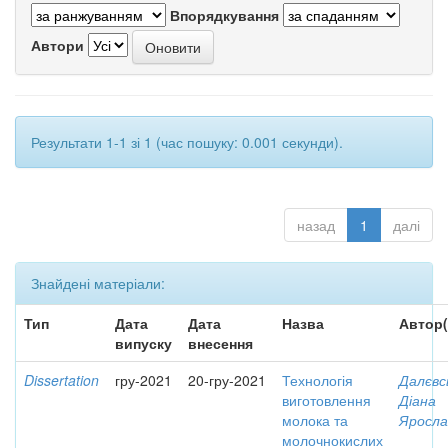
Впорядкування
Автори
Результати 1-1 зі 1 (час пошуку: 0.001 секунди).
назад
1
далі
Знайдені матеріали:
Тип
Дата
Дата
Назва
Автор(
випуску
внесення
Dissertation
гру-2021
20-гру-2021
Технологія
Далєвс
виготовлення
Діана
молока та
Яросла
молочнокислих