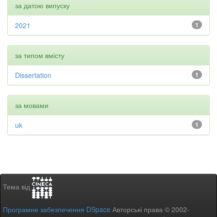
за датою випуску
2021
1
за типом вмісту
Dissertation
1
за мовами
uk
1
Тема від
Програмне забезпечення DSpace
Авторські права © 2002-