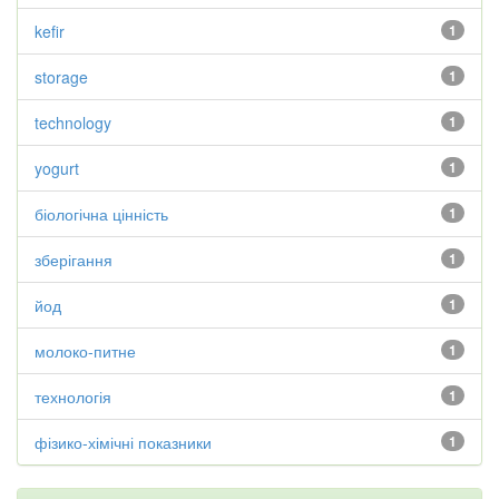
kefir
1
storage
1
technology
1
yogurt
1
біологічна цінність
1
зберігання
1
йод
1
молоко-питне
1
технологія
1
фізико-хімічні показники
1