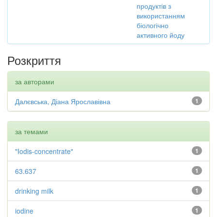
продуктів з
використанням
біологічно
активного йоду
Розкриття
за авторами
Далєвська, Діана Ярославівна
1
за темами
"Iodis-concentrate"
1
63.637
1
drinking milk
1
iodine
1