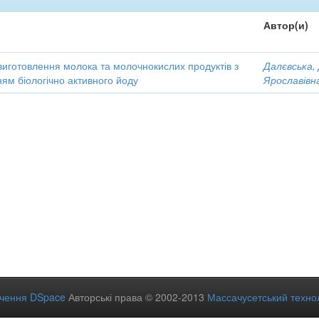
Автор(и)
виготовлення молока та молочнокислих продуктів з
Далєвська,
ям біологічно активного йоду
Ярославівн
ечення DSpace
Авторські права © 2002-2013
Массачусетський технол