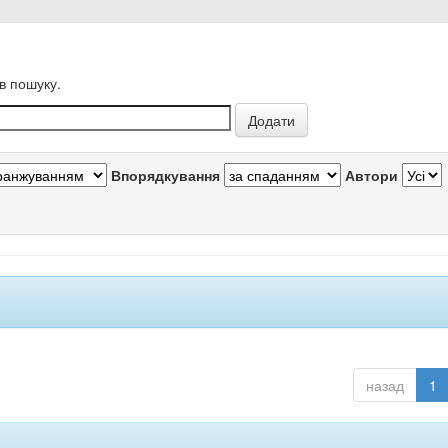
в пошуку.
Впорядкування
Автори
назад
1