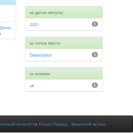
за датою випуску
2021
1
 Діана
а
за типом вмісту
Dissertation
1
за мовами
uk
1
огічний інститут
та
Х’юлет Пакард
-
Зворотний зв’язок