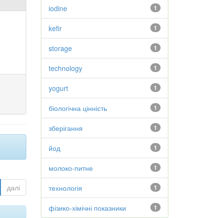
iodine
1
kefir
1
storage
1
technology
1
yogurt
1
біологічна цінність
1
зберігання
1
йод
1
молоко-питне
1
далі
технологія
1
фізико-хімічні показники
1