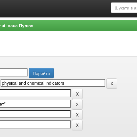
ені Івана Пулюя