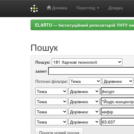
Домівка
Перегляд
Довідка
Skip
ELARTU — Інституційний репозитарій ТНТУ ім
navigation
Пошук
Пошук:
запит
Поточні фільтри:
Почати новий пошук