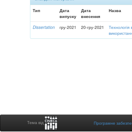
Тип
Дата
Дата
Назва
випуску
внесення
Dissertation
гру-2021
20-гру-2021
Технологія 
використанн
Тема від
Програмне забезп