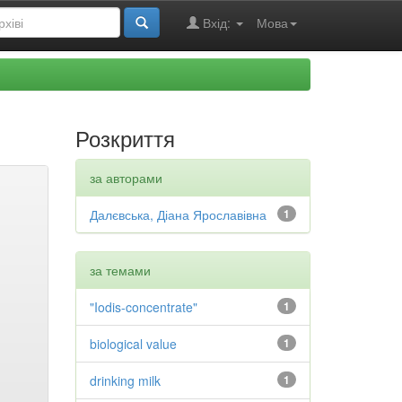
Вхід:
Мова
Розкриття
за авторами
Далєвська, Діана Ярославівна
1
за темами
"Iodis-concentrate"
1
biological value
1
drinking milk
1