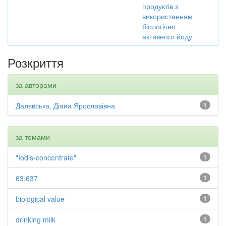
продуктів з
використанням
біологічно
активного йоду
Розкриття
за авторами
Далєвська, Діана Ярославівна
1
за темами
"Iodis-concentrate"
1
63.637
1
biological value
1
drinking milk
1