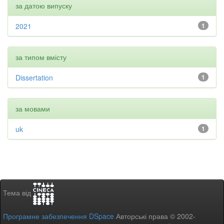
за датою випуску
2021
1
за типом вмісту
Dissertation
1
за мовами
uk
1
Тема від
Програмне забезпечення DSpace
Авторські права © 2002-