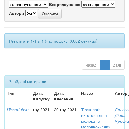
Впорядкування
Автори
Результати 1-1 зі 1 (час пошуку: 0.002 секунди).
назад
1
далі
Знайдені матеріали:
Тип
Дата
Дата
Назва
Автор(
випуску
внесення
Dissertation
гру-2021
20-гру-2021
Технологія
Далєвс
виготовлення
Діана
молока та
Яросла
молочнокислих