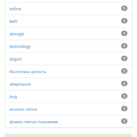
iodine
1
kefir
1
storage
1
technology
1
yogurt
1
біологічна цінність
1
зберігання
1
йод
1
молоко-питне
1
фізико-хімічні показники
1