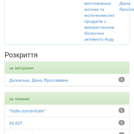
виготовлення
Діана
молока та
Яросла
молочнокислих
продуктів з
використанням
біологічно
активного йоду
Розкриття
за авторами
Далєвська, Діана Ярославівна
1
за темами
"Iodis-concentrate"
1
63.637
1