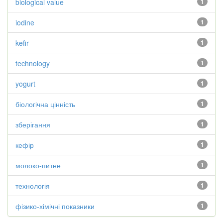
biological value
1
iodine
1
kefir
1
technology
1
yogurt
1
біологічна цінність
1
зберігання
1
кефір
1
молоко-питне
1
технологія
1
фізико-хімічні показники
1