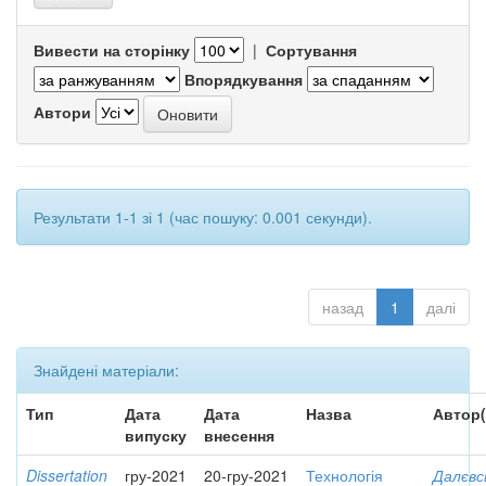
Вивести на сторінку
|
Сортування
Впорядкування
Автори
Результати 1-1 зі 1 (час пошуку: 0.001 секунди).
назад
1
далі
Знайдені матеріали:
Тип
Дата
Дата
Назва
Автор(
випуску
внесення
Dissertation
гру-2021
20-гру-2021
Технологія
Далєвс