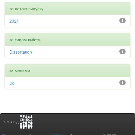
за датою випуску
2021
1
за типом вмісту
Dissertation
1
за мовами
uk
1
Тема від