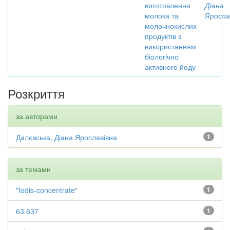
виготовлення
Діана
молока та
Яросла
молочнокислих
продуктів з
використанням
біологічно
активного йоду
Розкриття
за авторами
Далєвська, Діана Ярославівна
1
за темами
"Iodis-concentrate"
1
63.637
1