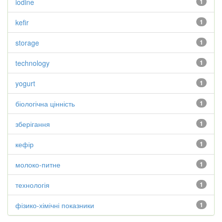
iodine
1
kefir
1
storage
1
technology
1
yogurt
1
біологічна цінність
1
зберігання
1
кефір
1
молоко-питне
1
технологія
1
фізико-хімічні показники
1