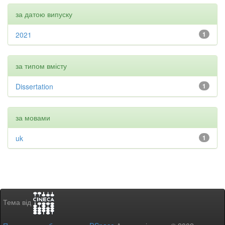
за датою випуску
2021
1
за типом вмісту
Dissertation
1
за мовами
uk
1
Тема від