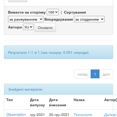
Вивести на сторінку
|
Сортування
Впорядкування
Автори
Результати 1-1 зі 1 (час пошуку: 0.001 секунди).
назад
1
далі
Знайдені матеріали:
Тип
Дата
Дата
Назва
Автор(
випуску
внесення
Dissertation
гру-2021
20-гру-2021
Технологія
Далєвс