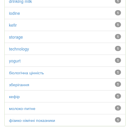
drinking milk
1
iodine
1
kefir
1
storage
1
technology
1
yogurt
1
біологічна цінність
1
зберігання
1
кефір
1
молоко-питне
1
фізико-хімічні показники
1