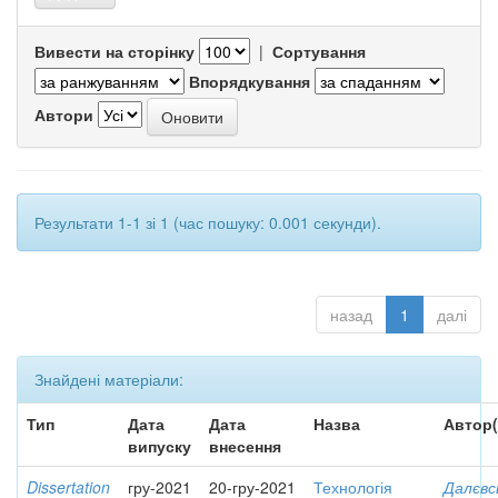
Вивести на сторінку
|
Сортування
Впорядкування
Автори
Результати 1-1 зі 1 (час пошуку: 0.001 секунди).
назад
1
далі
Знайдені матеріали:
Тип
Дата
Дата
Назва
Автор(
випуску
внесення
Dissertation
гру-2021
20-гру-2021
Технологія
Далєвс