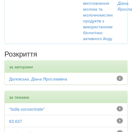
виготовлення
Діана
молока та
Яросла
молочнокислих
продуктів з
використанням
біологічно
активного йоду
Розкриття
за авторами
Далєвська, Діана Ярославівна
1
за темами
"Iodis-concentrate"
1
63.637
1