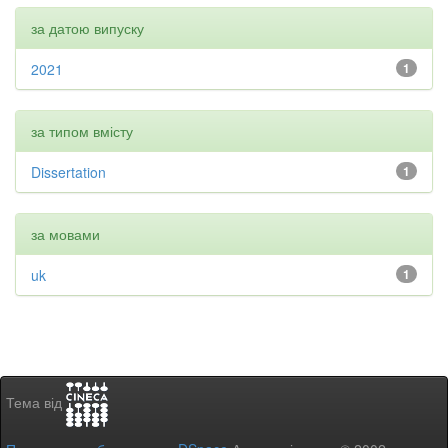
за датою випуску
2021
1
за типом вмісту
Dissertation
1
за мовами
uk
1
Тема від