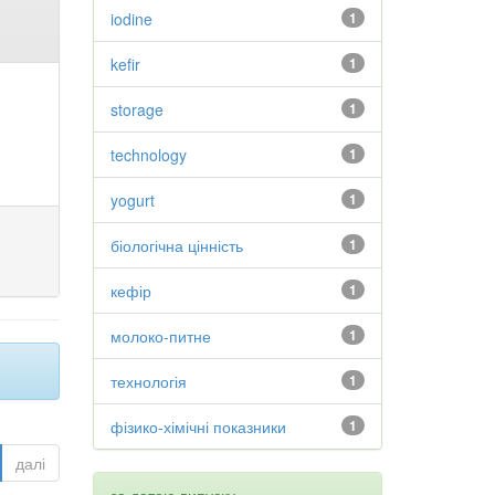
iodine
1
kefir
1
storage
1
technology
1
yogurt
1
біологічна цінність
1
кефір
1
молоко-питне
1
технологія
1
фізико-хімічні показники
1
далі