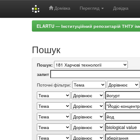
Домівка
Перегляд
Довідка
Skip
ELARTU — Інституційний репозитарій ТНТУ ім
navigation
Пошук
Пошук:
запит
Поточні фільтри: