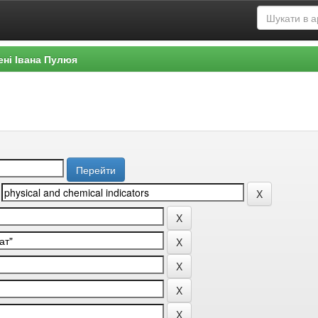
ені Івана Пулюя