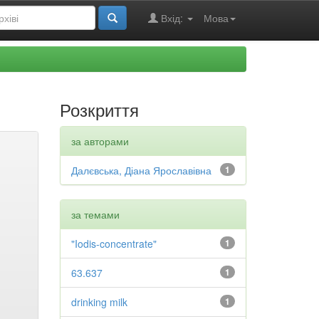
Вхід:
Мова
Розкриття
за авторами
Далєвська, Діана Ярославівна
1
за темами
"Iodis-concentrate"
1
63.637
1
drinking milk
1