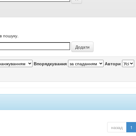
в пошуку.
Впорядкування
Автори
назад
1