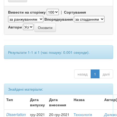
Вивести на сторінку
|
Сортування
Впорядкування
Автори
Результати 1-1 зі 1 (час пошуку: 0.001 секунди).
назад
1
далі
Знайдені матеріали:
Тип
Дата
Дата
Назва
Автор(
випуску
внесення
Dissertation
гру-2021
20-гру-2021
Технологія
Далєвс