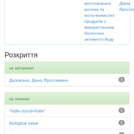
виготовлення
Діана
молока та
Яросла
молочнокислих
продуктів з
використанням
біологічно
активного йоду
Розкриття
за авторами
Далєвська, Діана Ярославівна
1
за темами
"Iodis-concentrate"
1
biological value
1