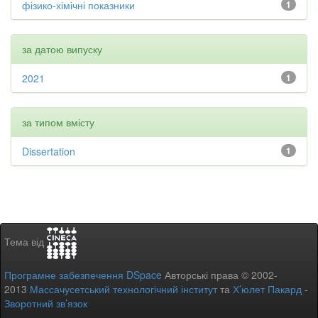
фізико-хімічні показники
1
за датою випуску
2021
1
за типом вмісту
Dissertation
1
Тема від
Програмне забезпечення DSpace
Авторські права © 2002-
2013
Массачусетський технологічний інститут
та
Х’юлет Пакард
-
Зворотний зв’язок