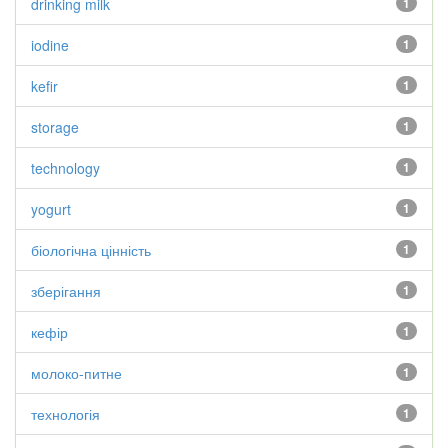
drinking milk
1
iodine
1
kefir
1
storage
1
technology
1
yogurt
1
біологічна цінність
1
зберігання
1
кефір
1
молоко-питне
1
технологія
1