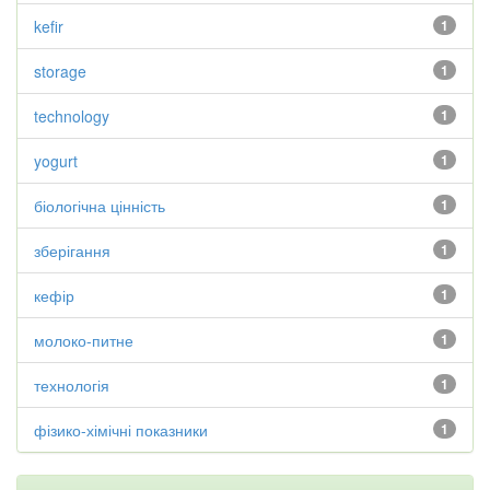
kefir
1
storage
1
technology
1
yogurt
1
біологічна цінність
1
зберігання
1
кефір
1
молоко-питне
1
технологія
1
фізико-хімічні показники
1