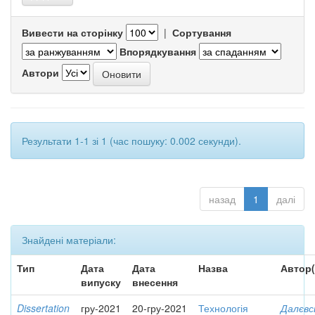
Вивести на сторінку
|
Сортування
Впорядкування
Автори
Результати 1-1 зі 1 (час пошуку: 0.002 секунди).
назад
1
далі
Знайдені матеріали:
Тип
Дата
Дата
Назва
Автор(
випуску
внесення
Dissertation
гру-2021
20-гру-2021
Технологія
Далєвс