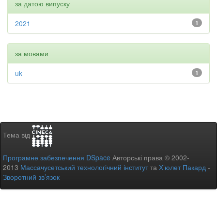
за датою випуску
2021
1
за мовами
uk
1
Тема від
Програмне забезпечення DSpace
Авторські права © 2002-
2013
Массачусетський технологічний інститут
та
Х’юлет Пакард
-
Зворотний зв’язок