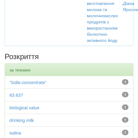
виготовлення
Діана
молока та
Яросла
молочнокислих
продуктів з
використанням
біологічно
активного йоду
Розкриття
за темами
"Iodis-concentrate"
1
63.637
1
biological value
1
drinking milk
1
iodine
1