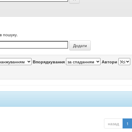
в пошуку.
Впорядкування
Автори
назад
1