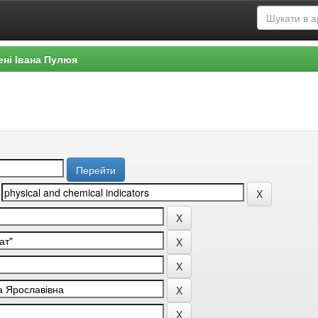
ені Івана Пулюя