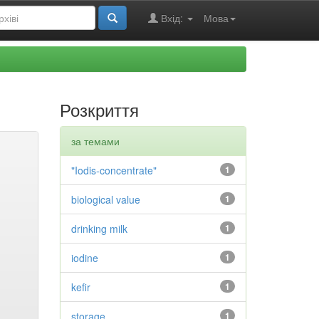
Вхід:
Мова
Розкриття
за темами
"Iodis-concentrate"
1
biological value
1
drinking milk
1
iodine
1
kefir
1
storage
1