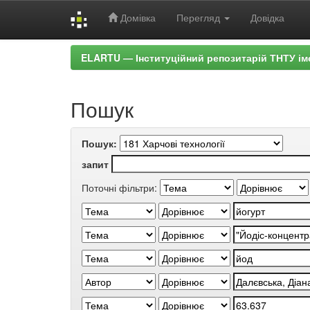
Домівка
Перегляд
Довідка
Skip
ELARTU — Інституційний репозитарій ТНТУ ім
navigation
Пошук
Пошук:
запит
Поточні фільтри: