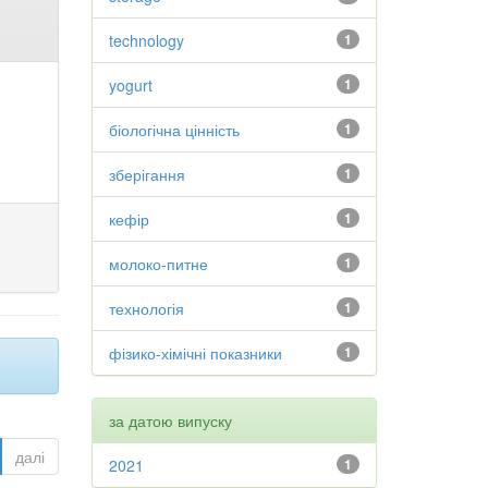
technology
1
yogurt
1
біологічна цінність
1
зберігання
1
кефір
1
молоко-питне
1
технологія
1
фізико-хімічні показники
1
за датою випуску
далі
2021
1