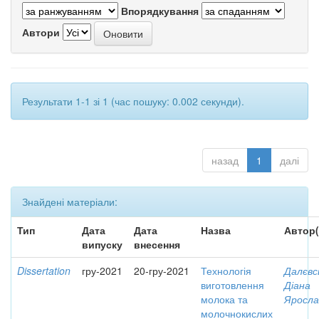
Впорядкування
Автори
Результати 1-1 зі 1 (час пошуку: 0.002 секунди).
назад
1
далі
Знайдені матеріали:
Тип
Дата
Дата
Назва
Автор(
випуску
внесення
Dissertation
гру-2021
20-гру-2021
Технологія
Далєвс
виготовлення
Діана
молока та
Яросла
молочнокислих