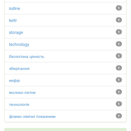
iodine
1
kefir
1
storage
1
technology
1
біологічна цінність
1
зберігання
1
кефір
1
молоко-питне
1
технологія
1
фізико-хімічні показники
1