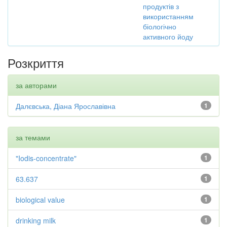
продуктів з
використанням
біологічно
активного йоду
Розкриття
за авторами
Далєвська, Діана Ярославівна
1
за темами
"Iodis-concentrate"
1
63.637
1
biological value
1
drinking milk
1