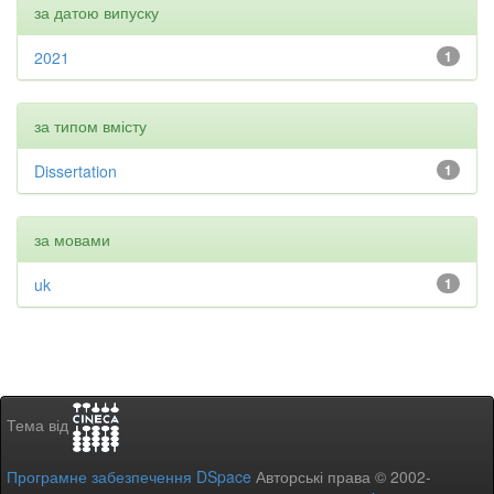
за датою випуску
2021
1
за типом вмісту
Dissertation
1
за мовами
uk
1
Тема від
Програмне забезпечення DSpace
Авторські права © 2002-