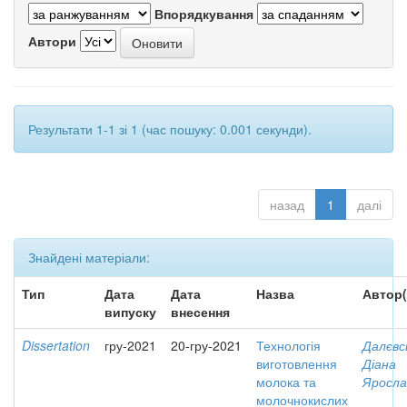
Впорядкування
Автори
Результати 1-1 зі 1 (час пошуку: 0.001 секунди).
назад
1
далі
Знайдені матеріали:
Тип
Дата
Дата
Назва
Автор(
випуску
внесення
Dissertation
гру-2021
20-гру-2021
Технологія
Далєвс
виготовлення
Діана
молока та
Яросла
молочнокислих