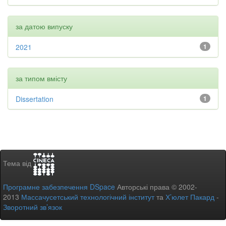
за датою випуску
2021
1
за типом вмісту
Dissertation
1
Тема від
Програмне забезпечення DSpace
Авторські права © 2002-
2013
Массачусетський технологічний інститут
та
Х’юлет Пакард
-
Зворотний зв’язок