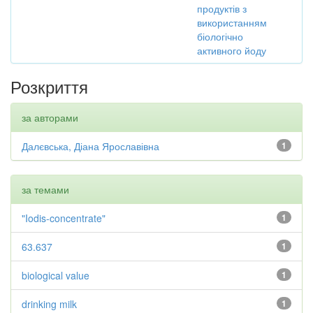
продуктів з
використанням
біологічно
активного йоду
Розкриття
за авторами
Далєвська, Діана Ярославівна
1
за темами
"Iodis-concentrate"
1
63.637
1
biological value
1
drinking milk
1