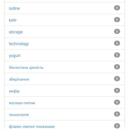
iodine
1
kefir
1
storage
1
technology
1
yogurt
1
біологічна цінність
1
зберігання
1
кефір
1
молоко-питне
1
технологія
1
фізико-хімічні показники
1