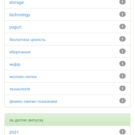
storage
1
technology
1
yogurt
1
біологічна цінність
1
зберігання
1
кефір
1
молоко-питне
1
технологія
1
фізико-хімічні показники
1
за датою випуску
2021
1