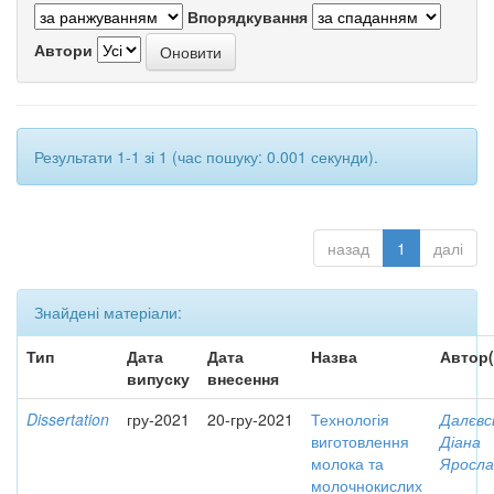
Впорядкування
Автори
Результати 1-1 зі 1 (час пошуку: 0.001 секунди).
назад
1
далі
Знайдені матеріали:
Тип
Дата
Дата
Назва
Автор(
випуску
внесення
Dissertation
гру-2021
20-гру-2021
Технологія
Далєвс
виготовлення
Діана
молока та
Яросла
молочнокислих