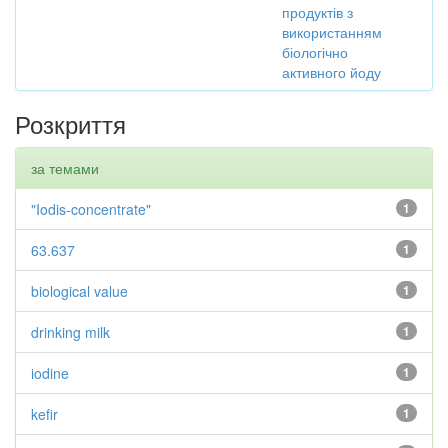
продуктів з
використанням
біологічно
активного йоду
Розкриття
за темами
"Iodis-concentrate"
1
63.637
1
biological value
1
drinking milk
1
iodine
1
kefir
1