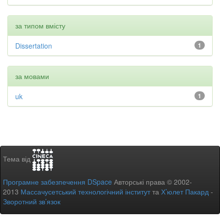
за типом вмісту
Dissertation
1
за мовами
uk
1
Тема від
Програмне забезпечення DSpace
Авторські права © 2002-
2013
Массачусетський технологічний інститут
та
Х’юлет Пакард
-
Зворотний зв’язок