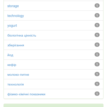
storage
1
technology
1
yogurt
1
біологічна цінність
1
зберігання
1
йод
1
кефір
1
молоко-питне
1
технологія
1
фізико-хімічні показники
1