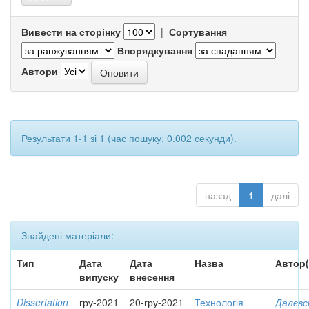
Вивести на сторінку
|
Сортування
Впорядкування
Автори
Результати 1-1 зі 1 (час пошуку: 0.002 секунди).
назад
1
далі
Знайдені матеріали:
Тип
Дата
Дата
Назва
Автор(
випуску
внесення
Dissertation
гру-2021
20-гру-2021
Технологія
Далєвс