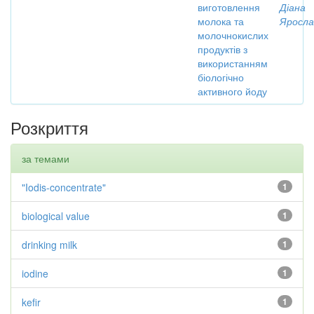
виготовлення
Діана
молока та
Яросла
молочнокислих
продуктів з
використанням
біологічно
активного йоду
Розкриття
за темами
"Iodis-concentrate"
1
biological value
1
drinking milk
1
iodine
1
kefir
1