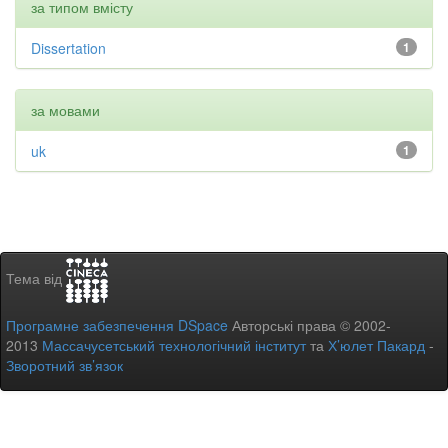
за типом вмісту
Dissertation
1
за мовами
uk
1
Тема від
Програмне забезпечення DSpace
Авторські права © 2002-
2013
Массачусетський технологічний інститут
та
Х’юлет Пакард
-
Зворотний зв’язок