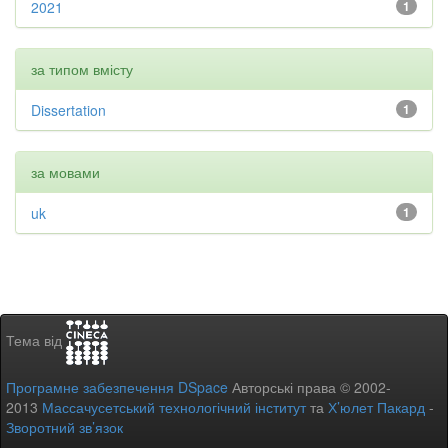
2021
1
за типом вмісту
Dissertation
1
за мовами
uk
1
Тема від
Програмне забезпечення DSpace
Авторські права © 2002-
2013
Массачусетський технологічний інститут
та
Х’юлет Пакард
-
Зворотний зв’язок