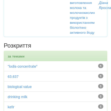
виготовлення
Діана
молока та
Яросла
молочнокислих
продуктів з
використанням
біологічно
активного йоду
Розкриття
за темами
"Iodis-concentrate"
1
63.637
1
biological value
1
drinking milk
1
kefir
1