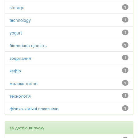
storage
1
technology
1
yogurt
1
біологічна цінність
1
зберігання
1
кефір
1
молоко-питне
1
технологія
1
фізико-хімічні показники
1
за датою випуску