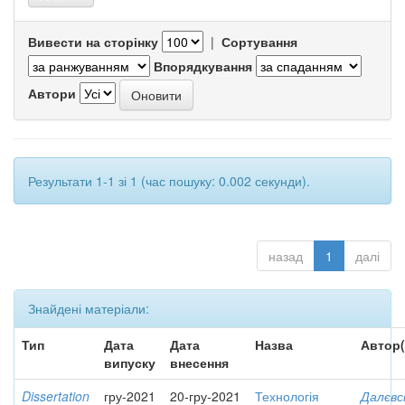
Вивести на сторінку
|
Сортування
Впорядкування
Автори
Результати 1-1 зі 1 (час пошуку: 0.002 секунди).
назад
1
далі
Знайдені матеріали:
Тип
Дата
Дата
Назва
Автор(
випуску
внесення
Dissertation
гру-2021
20-гру-2021
Технологія
Далєвс