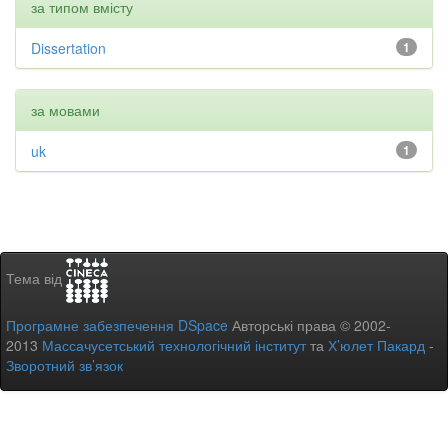
за типом вмісту
Dissertation
1
за мовами
uk
1
Тема від
Програмне забезпечення DSpace
Авторські права © 2002-
2013
Массачусетський технологічний інститут
та
Х’юлет Пакард
-
Зворотний зв’язок