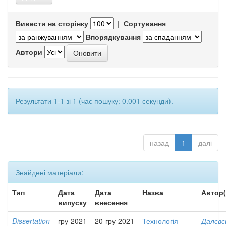
Вивести на сторінку
|
Сортування
Впорядкування
Автори
Результати 1-1 зі 1 (час пошуку: 0.001 секунди).
назад
1
далі
Знайдені матеріали:
Тип
Дата
Дата
Назва
Автор(
випуску
внесення
Dissertation
гру-2021
20-гру-2021
Технологія
Далєвс