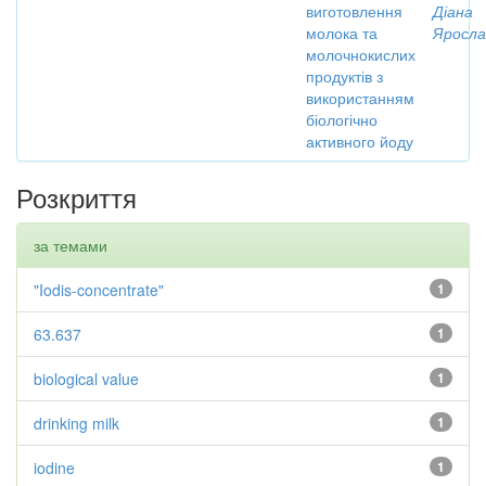
виготовлення
Діана
молока та
Яросла
молочнокислих
продуктів з
використанням
біологічно
активного йоду
Розкриття
за темами
"Iodis-concentrate"
1
63.637
1
biological value
1
drinking milk
1
iodine
1