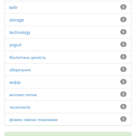
kefir
1
storage
1
technology
1
yogurt
1
біологічна цінність
1
зберігання
1
кефір
1
молоко-питне
1
технологія
1
фізико-хімічні показники
1