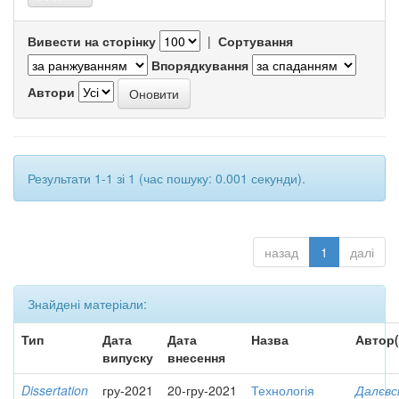
Вивести на сторінку
|
Сортування
Впорядкування
Автори
Результати 1-1 зі 1 (час пошуку: 0.001 секунди).
назад
1
далі
Знайдені матеріали:
Тип
Дата
Дата
Назва
Автор(
випуску
внесення
Dissertation
гру-2021
20-гру-2021
Технологія
Далєвс