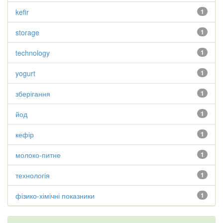
kefir
1
storage
1
technology
1
yogurt
1
зберігання
1
йод
1
кефір
1
молоко-питне
1
технологія
1
фізико-хімічні показники
1