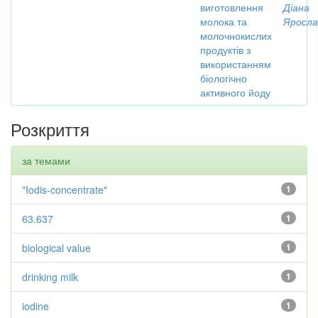
виготовлення
Діана
молока та
Яросла
молочнокислих
продуктів з
використанням
біологічно
активного йоду
Розкриття
за темами
"Iodis-concentrate"
1
63.637
1
biological value
1
drinking milk
1
iodine
1