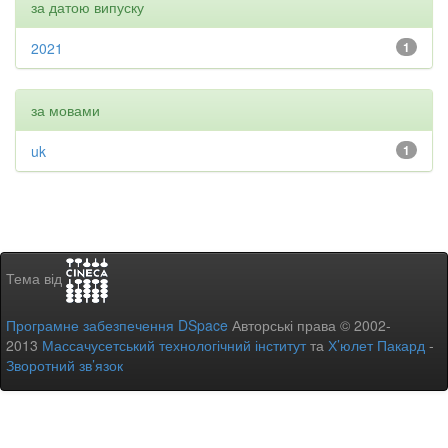
за датою випуску
2021
1
за мовами
uk
1
Тема від
Програмне забезпечення DSpace
Авторські права © 2002-
2013
Массачусетський технологічний інститут
та
Х’юлет Пакард
-
Зворотний зв’язок