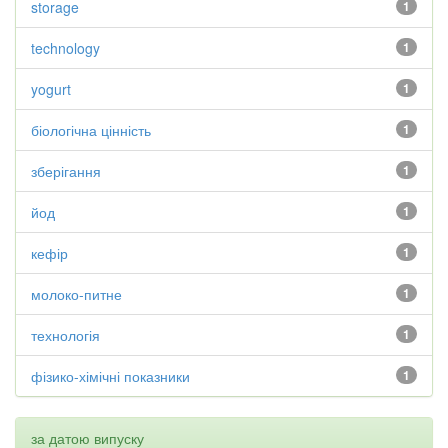
storage
1
technology
1
yogurt
1
біологічна цінність
1
зберігання
1
йод
1
кефір
1
молоко-питне
1
технологія
1
фізико-хімічні показники
1
за датою випуску