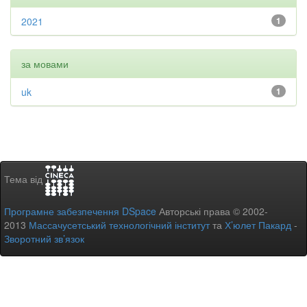
2021
1
за мовами
uk
1
Тема від
Програмне забезпечення DSpace
Авторські права © 2002-
2013
Массачусетський технологічний інститут
та
Х’юлет Пакард
-
Зворотний зв’язок