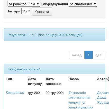
Впорядкування
Автори
Результати 1-1 зі 1 (час пошуку: 0.004 секунди).
назад
1
далі
Знайдені матеріали:
Тип
Дата
Дата
Назва
Автор(
випуску
внесення
Dissertation
гру-2021
20-гру-2021
Технологія
Далєвс
виготовлення
Діана
молока та
Яросла
молочнокислих