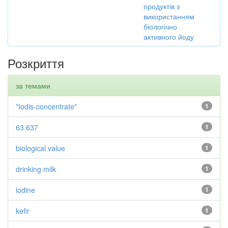
продуктів з
використанням
біологічно
активного йоду
Розкриття
за темами
"Iodis-concentrate"
1
63.637
1
biological value
1
drinking milk
1
iodine
1
kefir
1