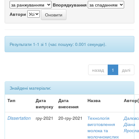
Впорядкування
Автори
Результати 1-1 зі 1 (час пошуку: 0.001 секунди).
назад
1
далі
Знайдені матеріали:
Тип
Дата
Дата
Назва
Автор(
випуску
внесення
Dissertation
гру-2021
20-гру-2021
Технологія
Далєвс
виготовлення
Діана
молока та
Яросла
молочнокислих