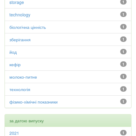
storage
1
technology
1
біологічна цінність
1
зберігання
1
йод
1
кефір
1
молоко-питне
1
технологія
1
фізико-хімічні показники
1
за датою випуску
2021
1