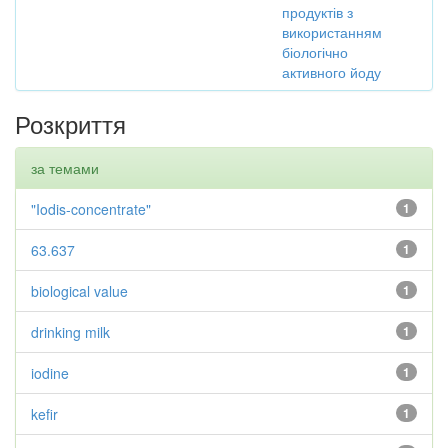
продуктів з
використанням
біологічно
активного йоду
Розкриття
за темами
"Iodis-concentrate"
1
63.637
1
biological value
1
drinking milk
1
iodine
1
kefir
1