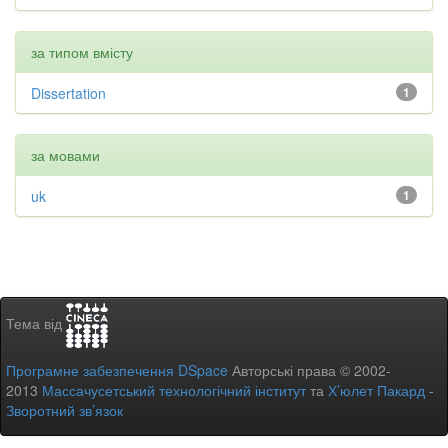
за типом вмісту
Dissertation
1
за мовами
uk
1
Тема від
Програмне забезпечення DSpace
Авторські права © 2002-
2013
Массачусетський технологічний інститут
та
Х’юлет Пакард
-
Зворотний зв’язок