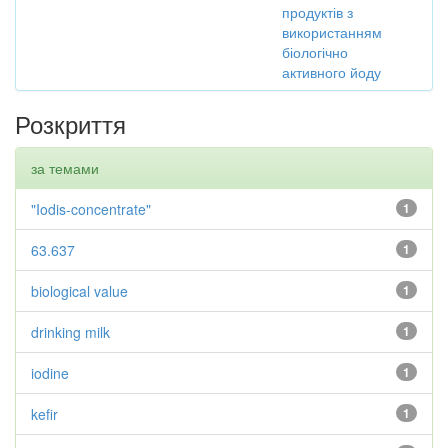
продуктів з
використанням
біологічно
активного йоду
Розкриття
за темами
"Iodis-concentrate"
1
63.637
1
biological value
1
drinking milk
1
iodine
1
kefir
1