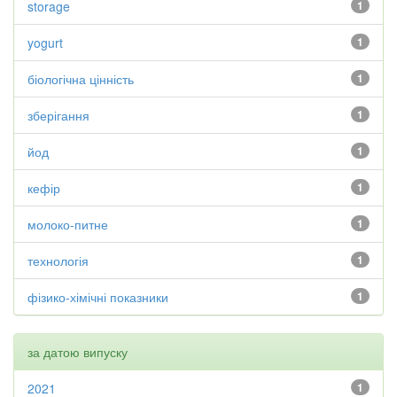
storage
1
yogurt
1
біологічна цінність
1
зберігання
1
йод
1
кефір
1
молоко-питне
1
технологія
1
фізико-хімічні показники
1
за датою випуску
2021
1