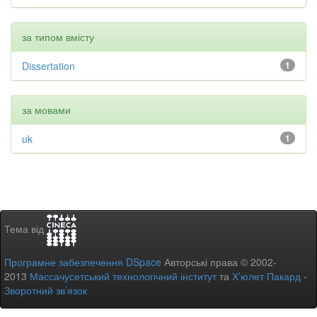
за типом вмісту
Dissertation
1
за мовами
uk
1
Тема від
Програмне забезпечення DSpace
Авторські права © 2002-
2013
Массачусетський технологічний інститут
та
Х’юлет Пакард
-
Зворотний зв’язок