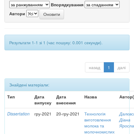
Впорядкування
Автори
Результати 1-1 зі 1 (час пошуку: 0.001 секунди).
назад
1
далі
Знайдені матеріали:
Тип
Дата
Дата
Назва
Автор(
випуску
внесення
Dissertation
гру-2021
20-гру-2021
Технологія
Далєвс
виготовлення
Діана
молока та
Яросла
молочнокислих