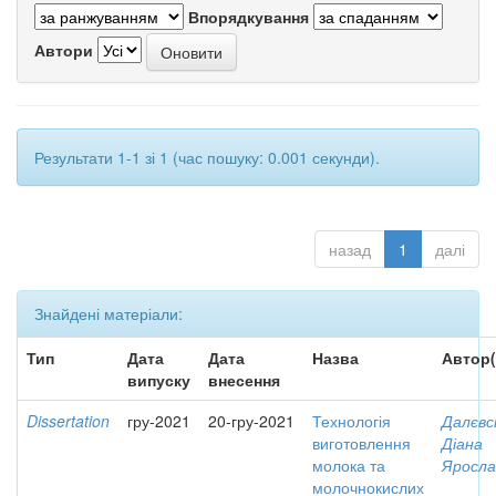
Впорядкування
Автори
Результати 1-1 зі 1 (час пошуку: 0.001 секунди).
назад
1
далі
Знайдені матеріали:
Тип
Дата
Дата
Назва
Автор(
випуску
внесення
Dissertation
гру-2021
20-гру-2021
Технологія
Далєвс
виготовлення
Діана
молока та
Яросла
молочнокислих