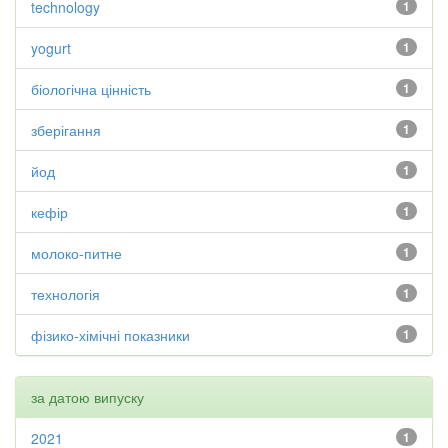
technology
1
yogurt
1
біологічна цінність
1
зберігання
1
йод
1
кефір
1
молоко-питне
1
технологія
1
фізико-хімічні показники
1
за датою випуску
2021
1