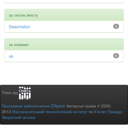
за типом вмісту
Dissertation
1
за мовами
uk
1
Тема від
Програмне забезпечення DSpace
Авторські права © 2002-
2013
Массачусетський технологічний інститут
та
Х’юлет Пакард
-
Зворотний зв’язок