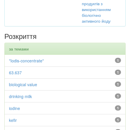
продуктів з
використанням
біологічно
активного йоду
Розкриття
за темами
"Iodis-concentrate"
1
63.637
1
biological value
1
drinking milk
1
iodine
1
kefir
1