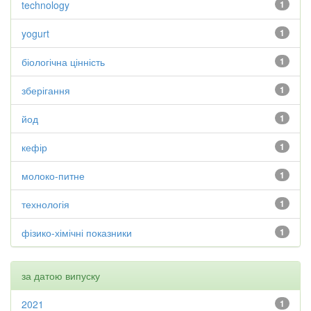
technology
1
yogurt
1
біологічна цінність
1
зберігання
1
йод
1
кефір
1
молоко-питне
1
технологія
1
фізико-хімічні показники
1
за датою випуску
2021
1