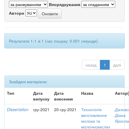
Впорядкування
Автори
Результати 1-1 зі 1 (час пошуку: 0.001 секунди).
назад
1
далі
Знайдені матеріали:
Тип
Дата
Дата
Назва
Автор(
випуску
внесення
Dissertation
гру-2021
20-гру-2021
Технологія
Далєвс
виготовлення
Діана
молока та
Яросла
молочнокислих