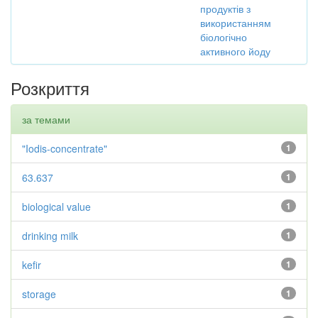
продуктів з
використанням
біологічно
активного йоду
Розкриття
за темами
"Iodis-concentrate"
1
63.637
1
biological value
1
drinking milk
1
kefir
1
storage
1