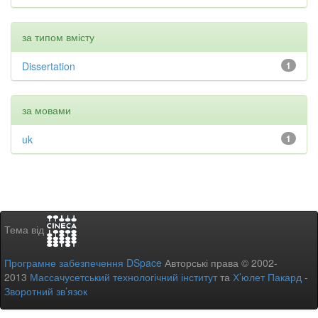
за типом вмісту
Dissertation
1
за мовами
uk
1
Тема від
Програмне забезпечення DSpace
Авторські права © 2002-
2013
Массачусетський технологічний інститут
та
Х’юлет Пакард
-
Зворотний зв’язок