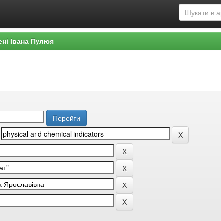
ені Івана Пулюя