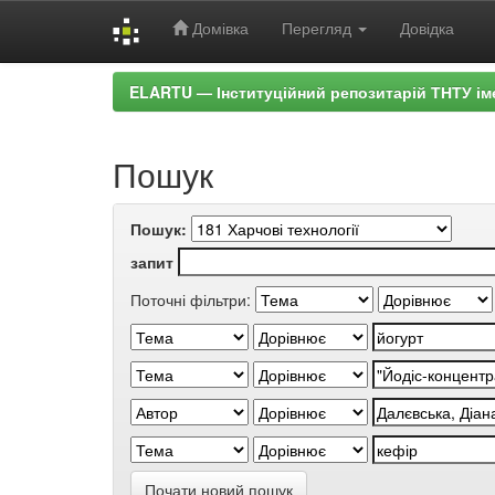
Домівка
Перегляд
Довідка
Skip
ELARTU — Інституційний репозитарій ТНТУ ім
navigation
Пошук
Пошук:
запит
Поточні фільтри:
Почати новий пошук