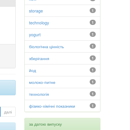
storage
1
technology
1
yogurt
1
біологічна цінність
1
зберігання
1
йод
1
молоко-питне
1
технологія
1
фізико-хімічні показники
1
далі
за датою випуску