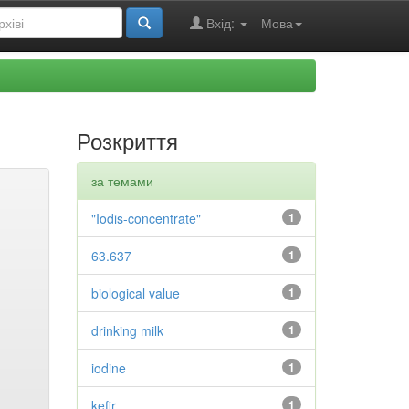
Вхід:
Мова
Розкриття
за темами
"Iodis-concentrate"
1
63.637
1
biological value
1
drinking milk
1
iodine
1
kefir
1