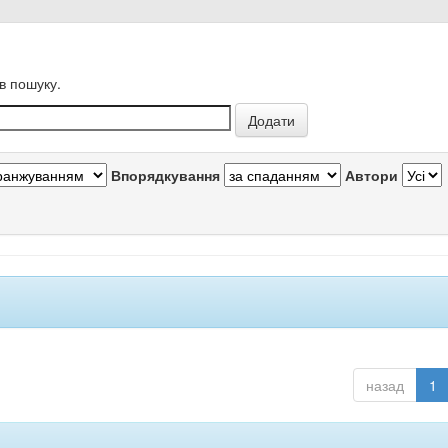
в пошуку.
Впорядкування
Автори
назад
1