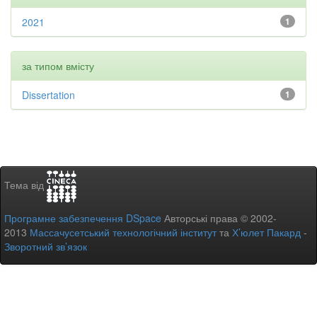
2021
1
за типом вмісту
Dissertation
1
Тема від
Програмне забезпечення DSpace
Авторські права © 2002-
2013
Массачусетський технологічний інститут
та
Х’юлет Пакард
-
Зворотний зв’язок