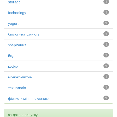
storage
1
technology
1
yogurt
1
біологічна цінність
1
зберігання
1
йод
1
кефір
1
молоко-питне
1
технологія
1
фізико-хімічні показники
1
за датою випуску