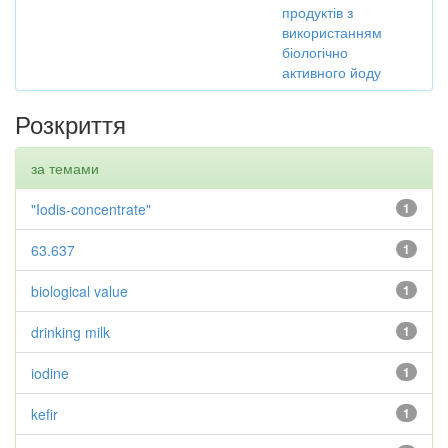
продуктів з
використанням
біологічно
активного йоду
Розкриття
за темами
"Iodis-concentrate"
1
63.637
1
biological value
1
drinking milk
1
iodine
1
kefir
1