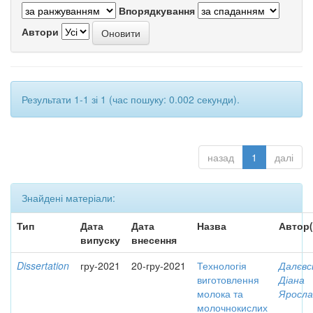
Впорядкування
Автори
Результати 1-1 зі 1 (час пошуку: 0.002 секунди).
назад
1
далі
Знайдені матеріали:
Тип
Дата
Дата
Назва
Автор(
випуску
внесення
Dissertation
гру-2021
20-гру-2021
Технологія
Далєвс
виготовлення
Діана
молока та
Яросла
молочнокислих