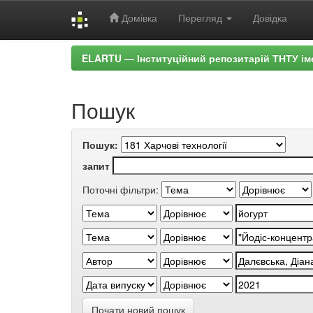
Домівка
Перегляд
Довідка
Skip
ELARTU — Інституційний репозитарій ТНТУ ім
navigation
Пошук
Пошук:
запит
Поточні фільтри:
Почати новий пошук