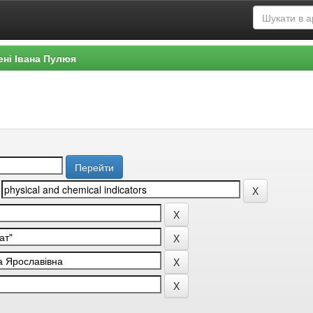
ені Івана Пулюя