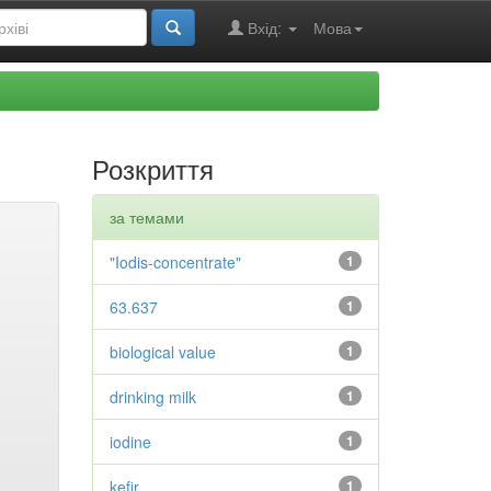
Вхід:
Мова
Розкриття
за темами
"Iodis-concentrate"
1
63.637
1
biological value
1
drinking milk
1
iodine
1
kefir
1