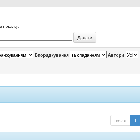
в пошуку.
Впорядкування
Автори
назад
1