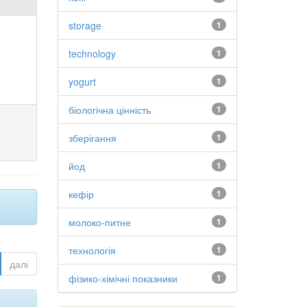
storage
1
technology
1
yogurt
1
біологічна цінність
1
зберігання
1
йод
1
кефір
1
молоко-питне
1
технологія
1
далі
фізико-хімічні показники
1