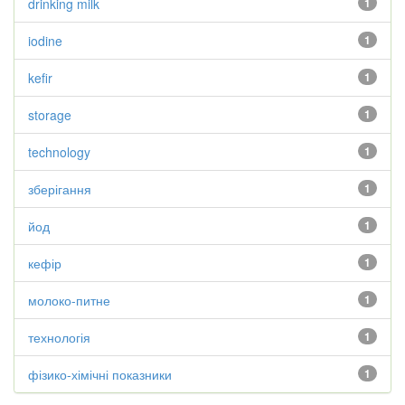
drinking milk
1
iodine
1
kefir
1
storage
1
technology
1
зберігання
1
йод
1
кефір
1
молоко-питне
1
технологія
1
фізико-хімічні показники
1