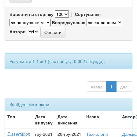
Вивести на сторінку
|
Сортування
Впорядкування
Автори
Результати 1-1 зі 1 (час пошуку: 0.002 секунди).
назад
1
далі
Знайдені матеріали:
Тип
Дата
Дата
Назва
Автор(
випуску
внесення
Dissertation
гру-2021
20-гру-2021
Технологія
Далєвс