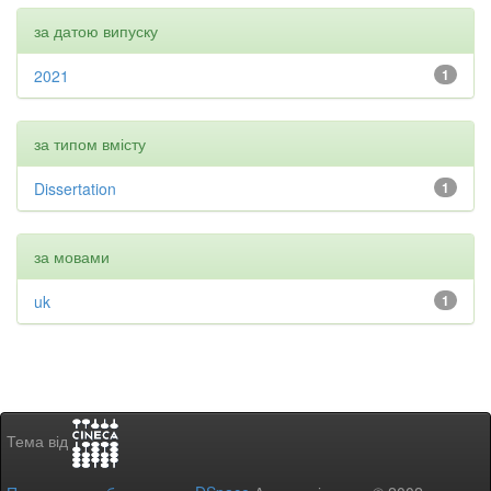
за датою випуску
2021
1
за типом вмісту
Dissertation
1
за мовами
uk
1
Тема від