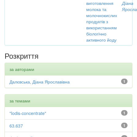
виготовлення
Діана
молока та
Яросла
молочнокислих
продуктів з
використанням
біологічно
активного йоду
Розкриття
за авторами
Далєвська, Діана Ярославівна
1
за темами
"Iodis-concentrate"
1
63.637
1