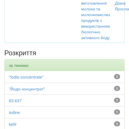
виготовлення
Діана
молока та
Яросла
молочнокислих
продуктів з
використанням
біологічно
активного йоду
Розкриття
за темами
"Iodis-concentrate"
1
"Йодіс-концентрат"
1
63.637
1
iodine
1
kefir
1