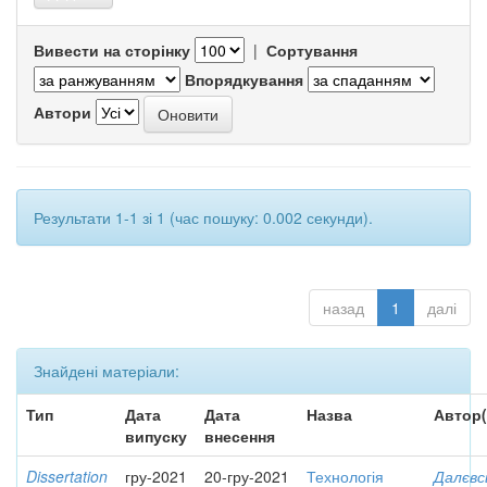
Вивести на сторінку
|
Сортування
Впорядкування
Автори
Результати 1-1 зі 1 (час пошуку: 0.002 секунди).
назад
1
далі
Знайдені матеріали:
Тип
Дата
Дата
Назва
Автор(
випуску
внесення
Dissertation
гру-2021
20-гру-2021
Технологія
Далєвс