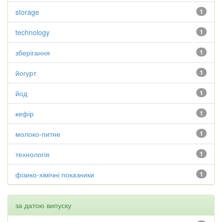
storage
1
technology
1
зберігання
1
йогурт
1
йод
1
кефір
1
молоко-питне
1
технологія
1
фізико-хімічні показники
1
за датою випуску