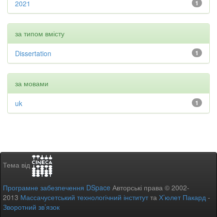
2021
1
за типом вмісту
Dissertation
1
за мовами
uk
1
Тема від
Програмне забезпечення DSpace
Авторські права © 2002-
2013
Массачусетський технологічний інститут
та
Х’юлет Пакард
-
Зворотний зв’язок