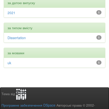
за датою випуску
2021
1
за типом вмісту
Dissertation
1
за мовами
uk
1
Тема від
Програмне забезпечення DSpace
Авторські права © 2002-