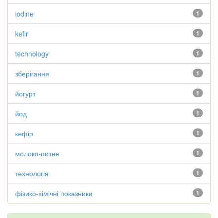
iodine
1
kefir
1
technology
1
зберігання
1
йогурт
1
йод
1
кефір
1
молоко-питне
1
технологія
1
фізико-хімічні показники
1