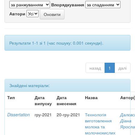
Впорядкування
Автори
Результати 1-1 зі 1 (час пошуку: 0.001 секунди).
назад
1
далі
Знайдені матеріали:
Тип
Дата
Дата
Назва
Автор(
випуску
внесення
Dissertation
гру-2021
20-гру-2021
Технологія
Далєвс
виготовлення
Діана
молока та
Яросла
молочнокислих