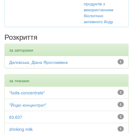
продуктів з
використанням
біологічно
активного йоду
Розкриття
за авторами
Далєвська, Діана Ярославівна
1
за темами
"Iodis-concentrate"
1
"Йодіс-концентрат"
1
63.637
1
drinking milk
1