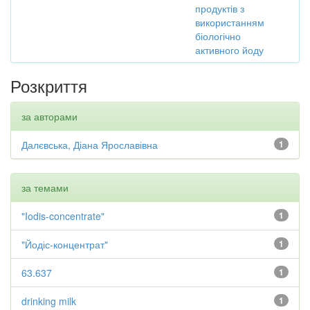
продуктів з
використанням
біологічно
активного йоду
Розкриття
за авторами
Далєвська, Діана Ярославівна
1
за темами
"Iodis-concentrate"
1
"Йодіс-концентрат"
1
63.637
1
drinking milk
1