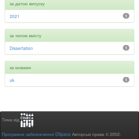
за датою випуску
2021
1
за типом вмісту
Dissertation
1
за мовами
uk
1
Тема від
Програмне забезпечення DSpace
Авторські права © 2002-