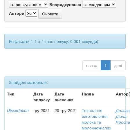
Впорядкування
Автори
Результати 1-1 зі 1 (час пошуку: 0.001 секунди).
назад
1
далі
Знайдені матеріали:
Тип
Дата
Дата
Назва
Автор(
випуску
внесення
Dissertation
гру-2021
20-гру-2021
Технологія
Далєвс
виготовлення
Діана
молока та
Яросла
молочнокислих