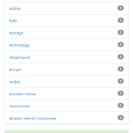
iodine
1
kefir
1
storage
1
technology
1
зберігання
1
йогурт
1
кефір
1
молоко-питне
1
технологія
1
фізико-хімічні показники
1