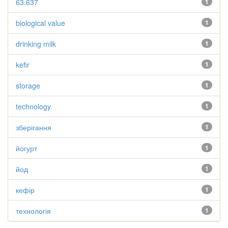
63.637
1
biological value
1
drinking milk
1
kefir
1
storage
1
technology
1
зберігання
1
йогурт
1
йод
1
кефір
1
технологія
1