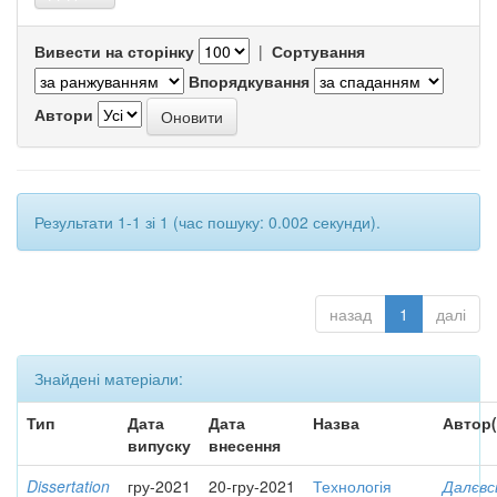
Вивести на сторінку
|
Сортування
Впорядкування
Автори
Результати 1-1 зі 1 (час пошуку: 0.002 секунди).
назад
1
далі
Знайдені матеріали:
Тип
Дата
Дата
Назва
Автор(
випуску
внесення
Dissertation
гру-2021
20-гру-2021
Технологія
Далєвс