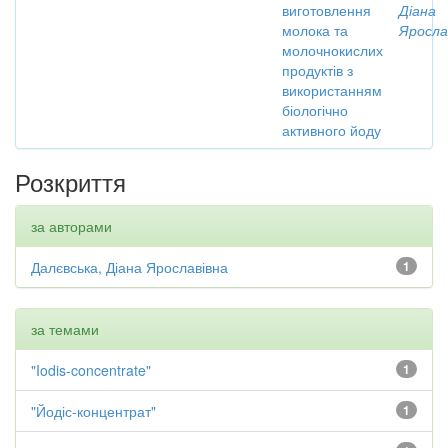
виготовлення
Діана
молока та
Яросла
молочнокислих
продуктів з
використанням
біологічно
активного йоду
Розкриття
за авторами
Далєвська, Діана Ярославівна
1
за темами
"Iodis-concentrate"
1
"Йодіс-концентрат"
1