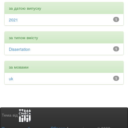
за датою випуску
2021
1
за типом вмісту
Dissertation
1
за мовами
uk
1
Тема від