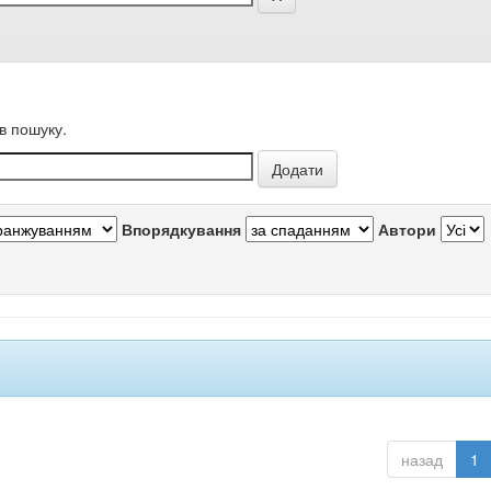
в пошуку.
Впорядкування
Автори
назад
1