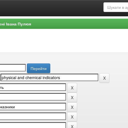
ені Івана Пулюя