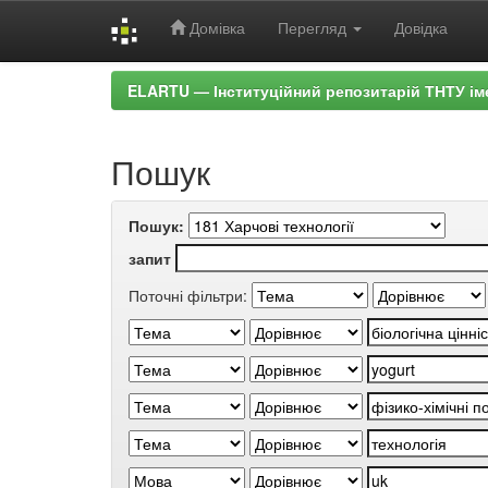
Домівка
Перегляд
Довідка
Skip
ELARTU — Інституційний репозитарій ТНТУ ім
navigation
Пошук
Пошук:
запит
Поточні фільтри: