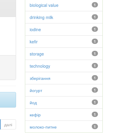
biological value
1
drinking milk
1
iodine
1
kefir
1
storage
1
technology
1
зберігання
1
йогурт
1
йод
1
кефір
1
далі
молоко-питне
1