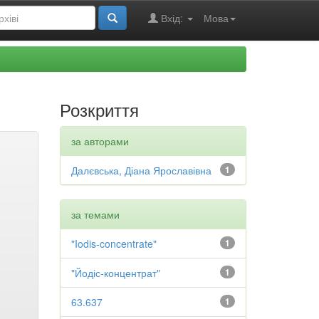
Вхід:
Мова
Розкриття
за авторами
Далєвська, Діана Ярославівна
1
за темами
"Iodis-concentrate"
1
"Йодіс-концентрат"
1
63.637
1