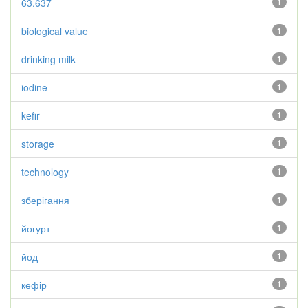
63.637
1
biological value
1
drinking milk
1
iodine
1
kefir
1
storage
1
technology
1
зберігання
1
йогурт
1
йод
1
кефір
1