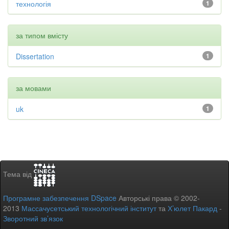
технологія
1
за типом вмісту
Dissertation
1
за мовами
uk
1
Тема від
Програмне забезпечення DSpace
Авторські права © 2002-
2013
Массачусетський технологічний інститут
та
Х’юлет Пакард
-
Зворотний зв’язок