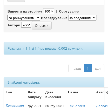
Вивести на сторінку
|
Сортування
Впорядкування
Автори
Результати 1-1 зі 1 (час пошуку: 0.002 секунди).
назад
1
далі
Знайдені матеріали:
Тип
Дата
Дата
Назва
Автор(
випуску
внесення
Dissertation
гру-2021
20-гру-2021
Технологія
Далєвс