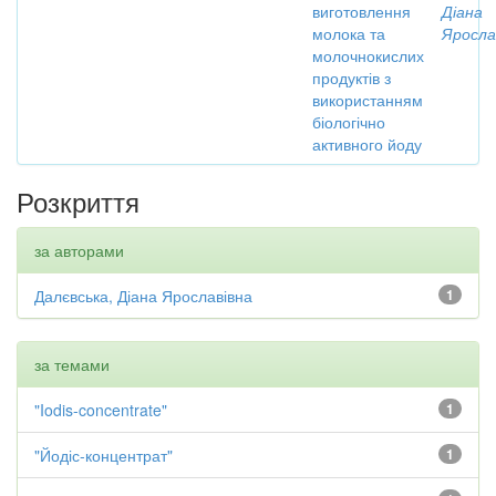
виготовлення
Діана
молока та
Яросла
молочнокислих
продуктів з
використанням
біологічно
активного йоду
Розкриття
за авторами
Далєвська, Діана Ярославівна
1
за темами
"Iodis-concentrate"
1
"Йодіс-концентрат"
1