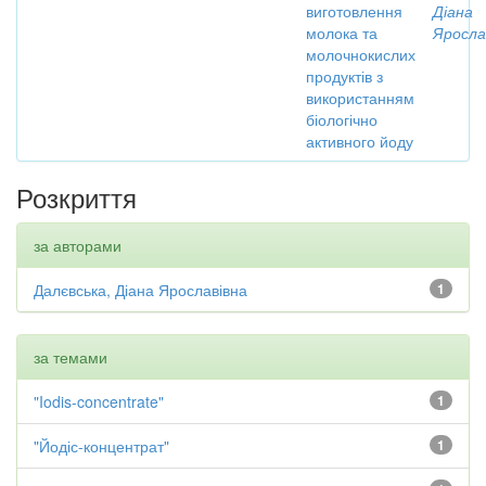
виготовлення
Діана
молока та
Яросла
молочнокислих
продуктів з
використанням
біологічно
активного йоду
Розкриття
за авторами
Далєвська, Діана Ярославівна
1
за темами
"Iodis-concentrate"
1
"Йодіс-концентрат"
1