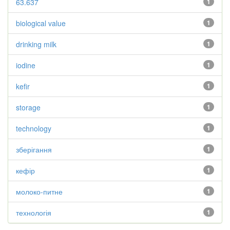
63.637
1
biological value
1
drinking milk
1
iodine
1
kefir
1
storage
1
technology
1
зберігання
1
кефір
1
молоко-питне
1
технологія
1