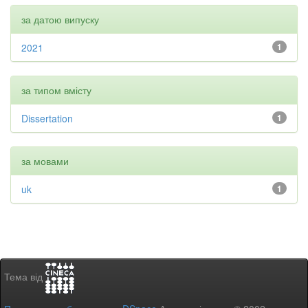
за датою випуску
2021
1
за типом вмісту
Dissertation
1
за мовами
uk
1
Тема від