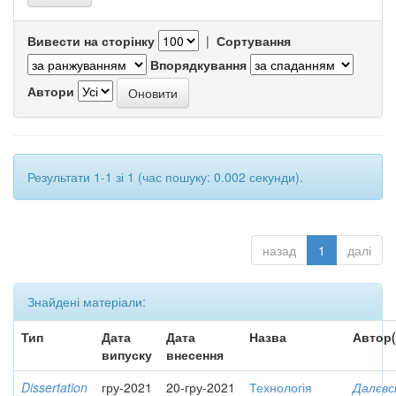
Вивести на сторінку
|
Сортування
Впорядкування
Автори
Результати 1-1 зі 1 (час пошуку: 0.002 секунди).
назад
1
далі
Знайдені матеріали:
Тип
Дата
Дата
Назва
Автор(
випуску
внесення
Dissertation
гру-2021
20-гру-2021
Технологія
Далєвс