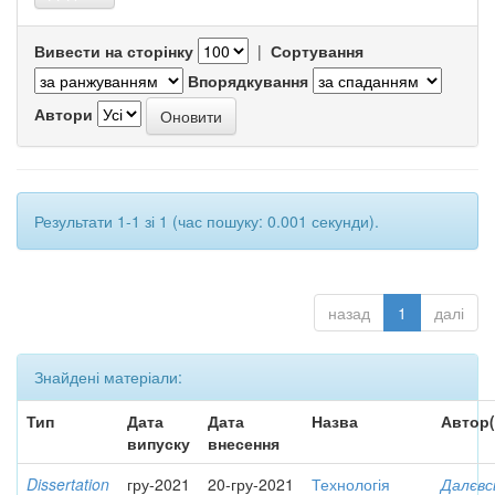
Вивести на сторінку
|
Сортування
Впорядкування
Автори
Результати 1-1 зі 1 (час пошуку: 0.001 секунди).
назад
1
далі
Знайдені матеріали:
Тип
Дата
Дата
Назва
Автор(
випуску
внесення
Dissertation
гру-2021
20-гру-2021
Технологія
Далєвс