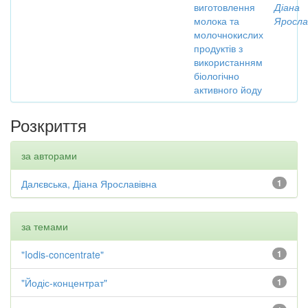
виготовлення
Діана
молока та
Яросла
молочнокислих
продуктів з
використанням
біологічно
активного йоду
Розкриття
за авторами
Далєвська, Діана Ярославівна
1
за темами
"Iodis-concentrate"
1
"Йодіс-концентрат"
1