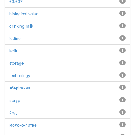
63.637
1
biological value
1
drinking milk
1
iodine
1
kefir
1
storage
1
technology
1
зберігання
1
йогурт
1
йод
1
молоко-питне
1