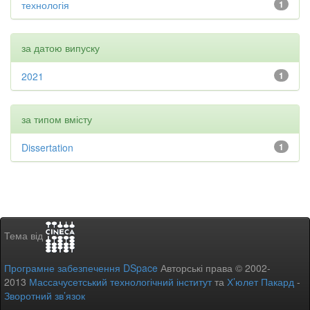
технологія
1
за датою випуску
2021
1
за типом вмісту
Dissertation
1
Тема від
Програмне забезпечення DSpace
Авторські права © 2002-
2013
Массачусетський технологічний інститут
та
Х’юлет Пакард
-
Зворотний зв’язок